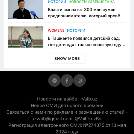
ИСТОРИИ
НОВОСТИ УЗБЕКИСТАНА
Власти выплатят 300 млн сумов
предпринимателю, который провёл
пять лет в тюрьме по незаконному
приговору
WOMENS
ИСТОРИИ
В Ташкенте появился детский сад,
где дети едят только полезную еду.
Его открыла мама, которая устала
просить «кашу без сахара»
SHOW MORE
Новости на вайбе - Vaib.uz
Новое СМИ для нового времени
Связаться с нами по рекламе и размещению статей -
uzvaib@gmail.com,
@VaibikuzBot
Регистрация электронного СМИ: №274375 от 13 мая
2024 года