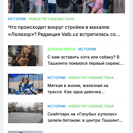
ИСТОРИИ
НОВОСТИ УЗБЕКИСТАНА
Что происходит вокруг стройки в махалле
«Лолазор»? Редакция Vaib.uz встретилась со
всеми сторонами конфликта
ДОБРАЯ ЛЕНТА
ИСТОРИИ
С кем оставить кота или собаку? В
Ташкенте появился первый сервис
зоонянь
ИСТОРИИ
НОВОСТИ УЗБЕКИСТАНА
Мягкая в жизни, железная на
трассе. Как одна девочка
переписывает автоспорт в
Узбекистане
ИСТОРИИ
НОВОСТИ УЗБЕКИСТАНА
Скейтпарк на «Голубых куполах»
залили бетоном: в центре Ташкента
исчезло ещё одно общественное
пространство