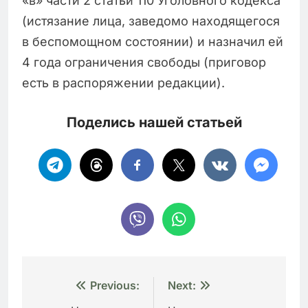
«в» части 2 статьи 110 Уголовного кодекса
(истязание лица, заведомо находящегося
в беспомощном состоянии) и назначил ей
4 года ограничения свободы (приговор
есть в распоряжении редакции).
Поделись нашей статьей
Навигация
Previous:
Next: