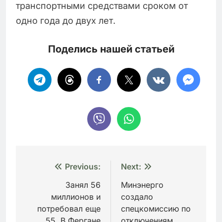
транспортными средствами сроком от
одно года до двух лет.
Поделись нашей статьей
Навигация
Previous:
Next:
по
Занял 56
Минэнерго
миллионов и
создало
записям
потребовал еще
спецкомиссию по
55. В Фергане
отключениям