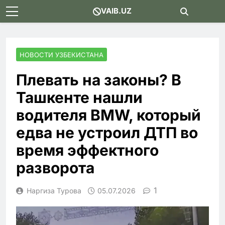
Skip
VAIB.UZ
to
content
НОВОСТИ УЗБЕКИСТАНА
Плевать на законы? В
Ташкенте нашли
водителя BMW, который
едва не устроил ДТП во
время эффектного
разворота
1
Наргиза Турова
05.07.2026