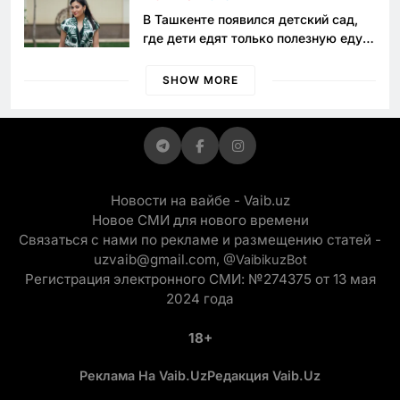
В Ташкенте появился детский сад,
где дети едят только полезную еду.
Его открыла мама, которая устала
просить «кашу без сахара»
SHOW MORE
Новости на вайбе - Vaib.uz
Новое СМИ для нового времени
Связаться с нами по рекламе и размещению статей -
uzvaib@gmail.com,
@VaibikuzBot
Регистрация электронного СМИ: №274375 от 13 мая
2024 года
18+
Реклама На Vaib.uz
Редакция Vaib.uz