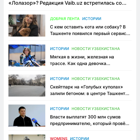
«Лолазор»? Редакция Vaib.uz встретилась со
всеми сторонами конфликта
ДОБРАЯ ЛЕНТА
ИСТОРИИ
С кем оставить кота или собаку? В
Ташкенте появился первый сервис
зоонянь
ИСТОРИИ
НОВОСТИ УЗБЕКИСТАНА
Мягкая в жизни, железная на
трассе. Как одна девочка
переписывает автоспорт в
Узбекистане
ИСТОРИИ
НОВОСТИ УЗБЕКИСТАНА
Скейтпарк на «Голубых куполах»
залили бетоном: в центре Ташкента
исчезло ещё одно общественное
пространство
ИСТОРИИ
НОВОСТИ УЗБЕКИСТАНА
Власти выплатят 300 млн сумов
предпринимателю, который провёл
пять лет в тюрьме по незаконному
приговору
WOMENS
ИСТОРИИ