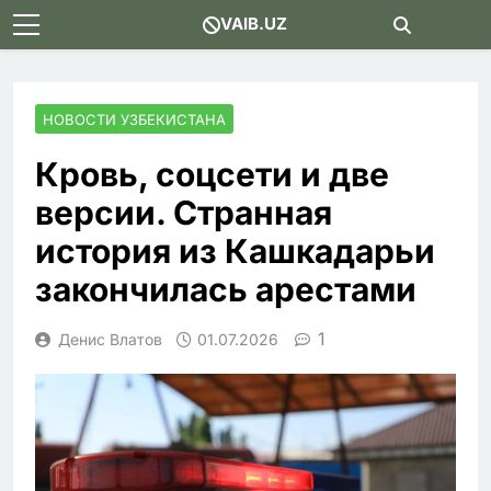
Skip
VAIB.UZ
to
content
НОВОСТИ УЗБЕКИСТАНА
Кровь, соцсети и две
версии. Странная
история из Кашкадарьи
закончилась арестами
1
Денис Влатов
01.07.2026