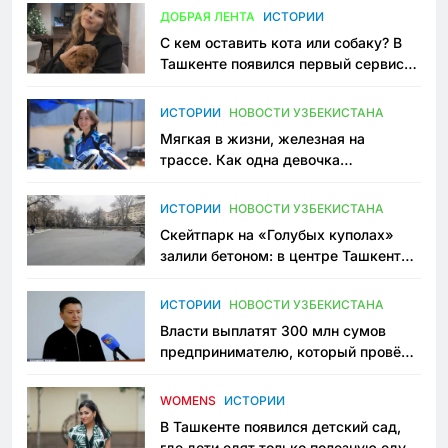
ДОБРАЯ ЛЕНТА
ИСТОРИИ
С кем оставить кота или собаку? В
Ташкенте появился первый сервис
зоонянь
ИСТОРИИ
НОВОСТИ УЗБЕКИСТАНА
Мягкая в жизни, железная на
трассе. Как одна девочка
переписывает автоспорт в
Узбекистане
ИСТОРИИ
НОВОСТИ УЗБЕКИСТАНА
Скейтпарк на «Голубых куполах»
залили бетоном: в центре Ташкента
исчезло ещё одно общественное
пространство
ИСТОРИИ
НОВОСТИ УЗБЕКИСТАНА
Власти выплатят 300 млн сумов
предпринимателю, который провёл
пять лет в тюрьме по незаконному
приговору
WOMENS
ИСТОРИИ
В Ташкенте появился детский сад,
где дети едят только полезную еду.