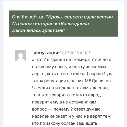
One thought on “
Кровь, соцсети и две версии.
Странная история из Кашкадарьи
закончилась арестами
”
репутация
:
02.07.2026 в 11:15
а что ? в здании нет камеры ? лично я
по своему опыту и опыту знакомых
аерю ( хоть он и не идеал ) парню ! уж
такая репутация ц наших МВДшников
! а если он и сделал так умышленно,
то и это говорит о том что народ
поверит ему а не сотрудникам !
вопрос — почему ? ответ думаю
население знает и у нас не верят тем
кто по закону обязан защищать