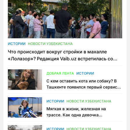
ИСТОРИИ
НОВОСТИ УЗБЕКИСТАНА
Что происходит вокруг стройки в махалле
«Лолазор»? Редакция Vaib.uz встретилась со
всеми сторонами конфликта
ДОБРАЯ ЛЕНТА
ИСТОРИИ
С кем оставить кота или собаку? В
Ташкенте появился первый сервис
зоонянь
ИСТОРИИ
НОВОСТИ УЗБЕКИСТАНА
Мягкая в жизни, железная на
трассе. Как одна девочка
переписывает автоспорт в
Узбекистане
ИСТОРИИ
НОВОСТИ УЗБЕКИСТАНА