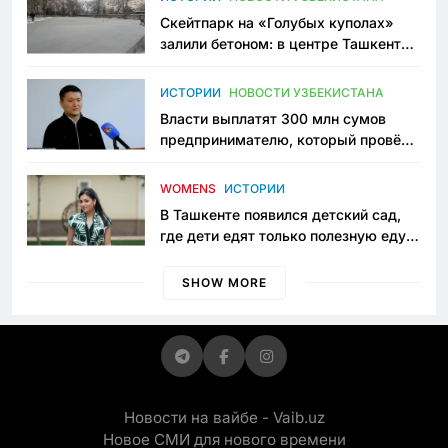
Скейтпарк на «Голубых куполах»
залили бетоном: в центре Ташкента
исчезло ещё одно общественное
пространство
ИСТОРИИ
НОВОСТИ УЗБЕКИСТАНА
Власти выплатят 300 млн сумов
предпринимателю, который провёл
пять лет в тюрьме по незаконному
приговору
WOMENS
ИСТОРИИ
В Ташкенте появился детский сад,
где дети едят только полезную еду.
Его открыла мама, которая устала
просить «кашу без сахара»
SHOW MORE
Новости на вайбе - Vaib.uz
Новое СМИ для нового времени