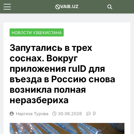
Skip
VAIB.UZ
to
content
НОВОСТИ УЗБЕКИСТАНА
Запутались в трех
соснах. Вокруг
приложения ruID для
въезда в Россию снова
возникла полная
неразбериха
0
Наргиза Турова
30.06.2026