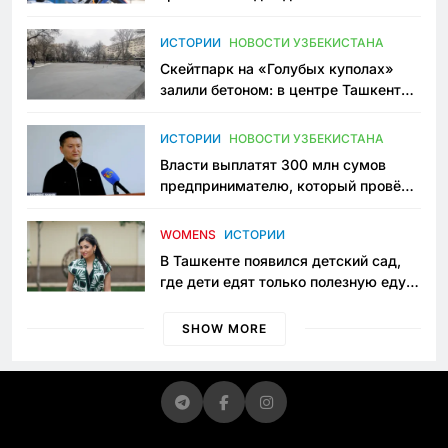
переписывает автоспорт в
Узбекистане
ИСТОРИИ
НОВОСТИ УЗБЕКИСТАНА
Скейтпарк на «Голубых куполах»
залили бетоном: в центре Ташкента
исчезло ещё одно общественное
пространство
ИСТОРИИ
НОВОСТИ УЗБЕКИСТАНА
Власти выплатят 300 млн сумов
предпринимателю, который провёл
пять лет в тюрьме по незаконному
приговору
WOMENS
ИСТОРИИ
В Ташкенте появился детский сад,
где дети едят только полезную еду.
Его открыла мама, которая устала
просить «кашу без сахара»
SHOW MORE