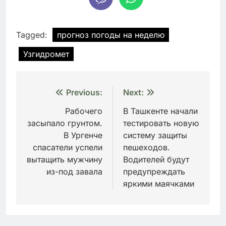
Tagged:
прогноз погоды на неделю
Узгидромет
Навигация
Previous:
Next:
по
Рабочего
В Ташкенте начали
засыпало грунтом.
тестировать новую
записям
В Ургенче
систему защиты
спасатели успели
пешеходов.
вытащить мужчину
Водителей будут
из-под завала
предупреждать
яркими маячками