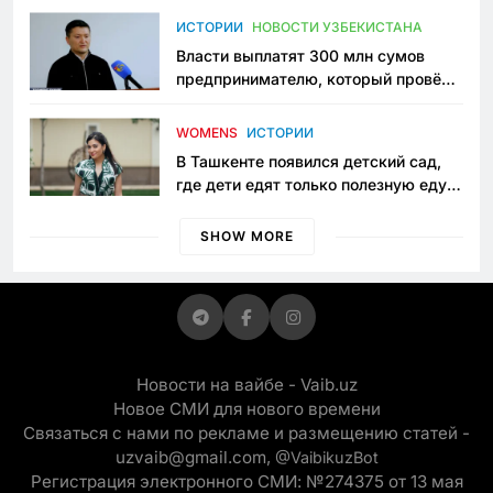
пространство
ИСТОРИИ
НОВОСТИ УЗБЕКИСТАНА
Власти выплатят 300 млн сумов
предпринимателю, который провёл
пять лет в тюрьме по незаконному
приговору
WOMENS
ИСТОРИИ
В Ташкенте появился детский сад,
где дети едят только полезную еду.
Его открыла мама, которая устала
просить «кашу без сахара»
SHOW MORE
Новости на вайбе - Vaib.uz
Новое СМИ для нового времени
Связаться с нами по рекламе и размещению статей -
uzvaib@gmail.com,
@VaibikuzBot
Регистрация электронного СМИ: №274375 от 13 мая