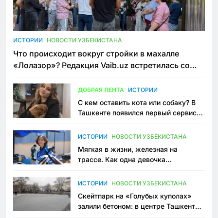
ИСТОРИИ
НОВОСТИ УЗБЕКИСТАНА
Что происходит вокруг стройки в махалле
«Лолазор»? Редакция Vaib.uz встретилась со
всеми сторонами конфликта
ДОБРАЯ ЛЕНТА
ИСТОРИИ
С кем оставить кота или собаку? В
Ташкенте появился первый сервис
зоонянь
ИСТОРИИ
НОВОСТИ УЗБЕКИСТАНА
Мягкая в жизни, железная на
трассе. Как одна девочка
переписывает автоспорт в
Узбекистане
ИСТОРИИ
НОВОСТИ УЗБЕКИСТАНА
Скейтпарк на «Голубых куполах»
залили бетоном: в центре Ташкента
исчезло ещё одно общественное