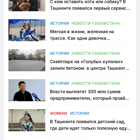
С кем оставить кота или собаку? В
Ташкенте появился первый сервис
зоонянь
ИСТОРИИ
НОВОСТИ УЗБЕКИСТАНА
Мягкая в жизни, железная на
трассе. Как одна девочка
переписывает автоспорт в
Узбекистане
ИСТОРИИ
НОВОСТИ УЗБЕКИСТАНА
Скейтпарк на «Голубых куполах»
залили бетоном: в центре Ташкента
исчезло ещё одно общественное
пространство
ИСТОРИИ
НОВОСТИ УЗБЕКИСТАНА
Власти выплатят 300 млн сумов
предпринимателю, который провёл
пять лет в тюрьме по незаконному
приговору
WOMENS
ИСТОРИИ
В Ташкенте появился детский сад,
где дети едят только полезную еду.
Его открыла мама, которая устала