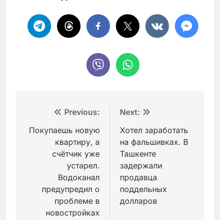
Навигация
Previous:
Next:
по
Покупаешь новую
Хотел заработать
квартиру, а
на фальшивках. В
записям
счётчик уже
Ташкенте
устарел.
задержали
Водоканал
продавца
предупредил о
поддельных
проблеме в
долларов
новостройках