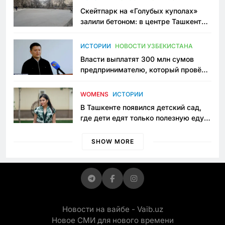
Скейтпарк на «Голубых куполах»
залили бетоном: в центре Ташкента
исчезло ещё одно общественное
пространство
ИСТОРИИ
НОВОСТИ УЗБЕКИСТАНА
Власти выплатят 300 млн сумов
предпринимателю, который провёл
пять лет в тюрьме по незаконному
приговору
WOMENS
ИСТОРИИ
В Ташкенте появился детский сад,
где дети едят только полезную еду.
Его открыла мама, которая устала
просить «кашу без сахара»
SHOW MORE
Новости на вайбе - Vaib.uz
Новое СМИ для нового времени