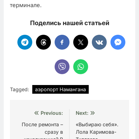
терминале.
Поделись нашей статьей
Tagged:
аэропорт Намангана
Навигация
Previous:
Next:
по
После ремонта –
«Выбираю себя».
сразу в
Лола Каримова-
записям