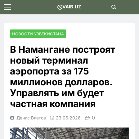
Skip
VAIB.UZ
to
content
НОВОСТИ УЗБЕКИСТАНА
В Намангане построят
новый терминал
аэропорта за 175
миллионов долларов.
Управлять им будет
частная компания
0
Денис Влатов
23.06.2026