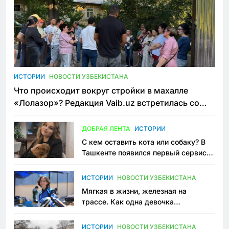
ИСТОРИИ
НОВОСТИ УЗБЕКИСТАНА
Что происходит вокруг стройки в махалле
«Лолазор»? Редакция Vaib.uz встретилась со
всеми сторонами конфликта
ДОБРАЯ ЛЕНТА
ИСТОРИИ
С кем оставить кота или собаку? В
Ташкенте появился первый сервис
зоонянь
ИСТОРИИ
НОВОСТИ УЗБЕКИСТАНА
Мягкая в жизни, железная на
трассе. Как одна девочка
переписывает автоспорт в
Узбекистане
ИСТОРИИ
НОВОСТИ УЗБЕКИСТАНА