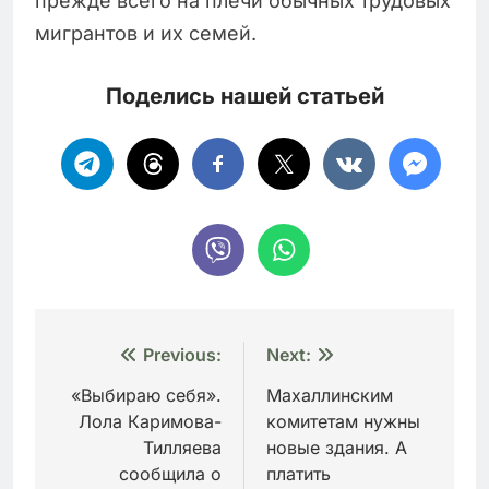
прежде всего на плечи обычных трудовых
мигрантов и их семей.
Поделись нашей статьей
Навигация
Previous:
Next:
по
«Выбираю себя».
Махаллинским
Лола Каримова-
комитетам нужны
записям
Тилляева
новые здания. А
сообщила о
платить