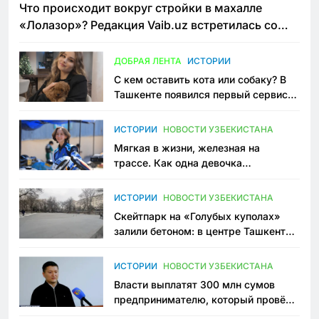
Что происходит вокруг стройки в махалле
«Лолазор»? Редакция Vaib.uz встретилась со
всеми сторонами конфликта
ДОБРАЯ ЛЕНТА
ИСТОРИИ
С кем оставить кота или собаку? В
Ташкенте появился первый сервис
зоонянь
ИСТОРИИ
НОВОСТИ УЗБЕКИСТАНА
Мягкая в жизни, железная на
трассе. Как одна девочка
переписывает автоспорт в
Узбекистане
ИСТОРИИ
НОВОСТИ УЗБЕКИСТАНА
Скейтпарк на «Голубых куполах»
залили бетоном: в центре Ташкента
исчезло ещё одно общественное
пространство
ИСТОРИИ
НОВОСТИ УЗБЕКИСТАНА
Власти выплатят 300 млн сумов
предпринимателю, который провёл
пять лет в тюрьме по незаконному