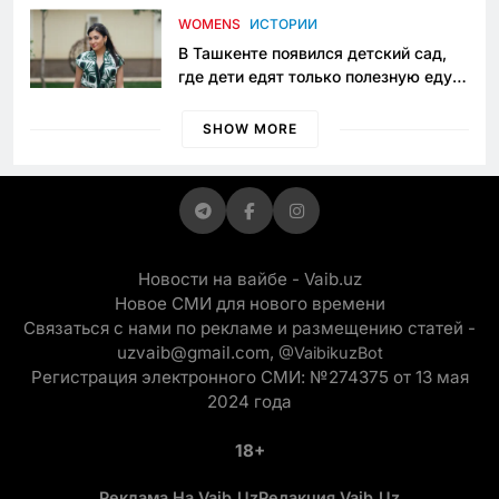
приговору
WOMENS
ИСТОРИИ
В Ташкенте появился детский сад,
где дети едят только полезную еду.
Его открыла мама, которая устала
просить «кашу без сахара»
SHOW MORE
Новости на вайбе - Vaib.uz
Новое СМИ для нового времени
Связаться с нами по рекламе и размещению статей -
uzvaib@gmail.com,
@VaibikuzBot
Регистрация электронного СМИ: №274375 от 13 мая
2024 года
18+
Реклама На Vaib.uz
Редакция Vaib.uz