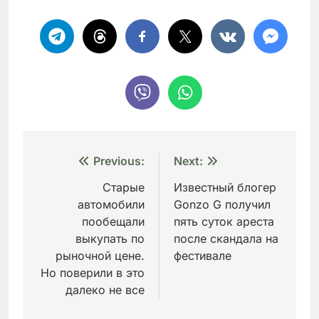
Навигация
Previous:
Next:
по
Старые
Известный блогер
автомобили
Gonzo G получил
записям
пообещали
пять суток ареста
выкупать по
после скандала на
рыночной цене.
фестивале
Но поверили в это
далеко не все