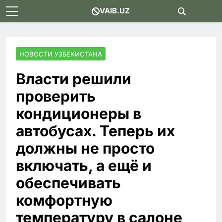
Skip
VAIB.UZ
to
content
НОВОСТИ УЗБЕКИСТАНА
Власти решили
проверить
кондиционеры в
автобусах. Теперь их
должны не просто
включать, а ещё и
обеспечивать
комфортную
температуру в салоне