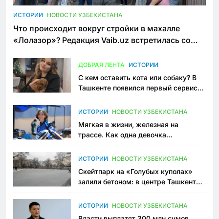
ИСТОРИИ
НОВОСТИ УЗБЕКИСТАНА
Что происходит вокруг стройки в махалле
«Лолазор»? Редакция Vaib.uz встретилась со
всеми сторонами конфликта
ДОБРАЯ ЛЕНТА
ИСТОРИИ
С кем оставить кота или собаку? В
Ташкенте появился первый сервис
зоонянь
ИСТОРИИ
НОВОСТИ УЗБЕКИСТАНА
Мягкая в жизни, железная на
трассе. Как одна девочка
переписывает автоспорт в
Узбекистане
ИСТОРИИ
НОВОСТИ УЗБЕКИСТАНА
Скейтпарк на «Голубых куполах»
залили бетоном: в центре Ташкента
исчезло ещё одно общественное
пространство
ИСТОРИИ
НОВОСТИ УЗБЕКИСТАНА
Власти выплатят 300 млн сумов