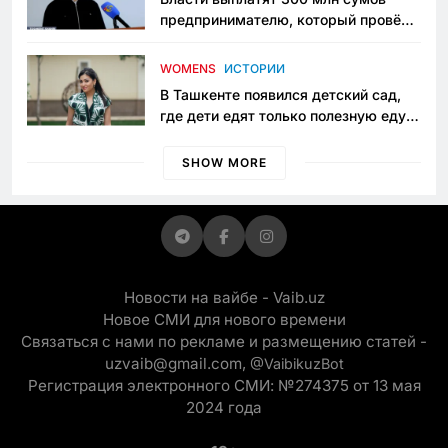
предпринимателю, который провёл
пять лет в тюрьме по незаконному
приговору
WOMENS
ИСТОРИИ
В Ташкенте появился детский сад,
где дети едят только полезную еду.
Его открыла мама, которая устала
просить «кашу без сахара»
SHOW MORE
Новости на вайбе - Vaib.uz
Новое СМИ для нового времени
Связаться с нами по рекламе и размещению статей -
uzvaib@gmail.com,
@VaibikuzBot
Регистрация электронного СМИ: №274375 от 13 мая
2024 года