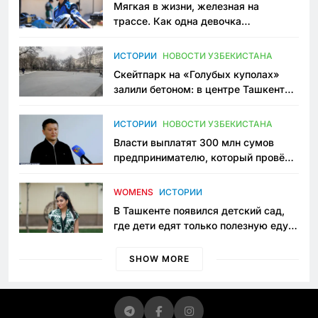
Мягкая в жизни, железная на
трассе. Как одна девочка
переписывает автоспорт в
Узбекистане
ИСТОРИИ
НОВОСТИ УЗБЕКИСТАНА
Скейтпарк на «Голубых куполах»
залили бетоном: в центре Ташкента
исчезло ещё одно общественное
пространство
ИСТОРИИ
НОВОСТИ УЗБЕКИСТАНА
Власти выплатят 300 млн сумов
предпринимателю, который провёл
пять лет в тюрьме по незаконному
приговору
WOMENS
ИСТОРИИ
В Ташкенте появился детский сад,
где дети едят только полезную еду.
Его открыла мама, которая устала
просить «кашу без сахара»
SHOW MORE