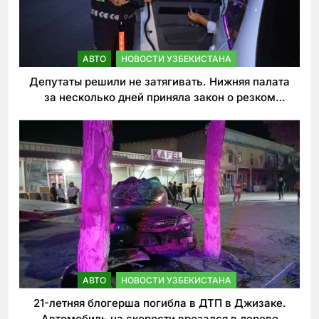
АВТО
НОВОСТИ УЗБЕКИСТАНА
Депутаты решили не затягивать. Нижняя палата
за несколько дней приняла закон о резком
ужесточении наказаний для нарушителей ПДД
АВТО
НОВОСТИ УЗБЕКИСТАНА
21-летняя блогерша погибла в ДТП в Джизаке.
Автомобиль на скорости врезался в дерево