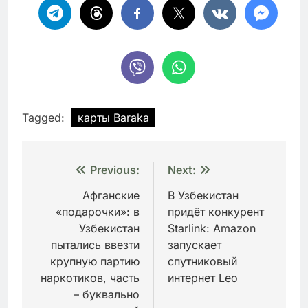
Tagged:
карты Baraka
Навигация
Previous:
Next:
по
Афганские
В Узбекистан
«подарочки»: в
придёт конкурент
записям
Узбекистан
Starlink: Amazon
пытались ввезти
запускает
крупную партию
спутниковый
наркотиков, часть
интернет Leo
– буквально