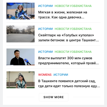
ИСТОРИИ
НОВОСТИ УЗБЕКИСТАНА
Мягкая в жизни, железная на
трассе. Как одна девочка
переписывает автоспорт в
Узбекистане
ИСТОРИИ
НОВОСТИ УЗБЕКИСТАНА
Скейтпарк на «Голубых куполах»
залили бетоном: в центре Ташкента
исчезло ещё одно общественное
пространство
ИСТОРИИ
НОВОСТИ УЗБЕКИСТАНА
Власти выплатят 300 млн сумов
предпринимателю, который провёл
пять лет в тюрьме по незаконному
приговору
WOMENS
ИСТОРИИ
В Ташкенте появился детский сад,
где дети едят только полезную еду.
Его открыла мама, которая устала
просить «кашу без сахара»
SHOW MORE