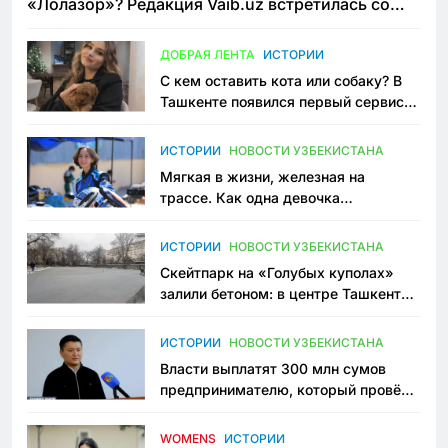
«Лолазор»? Редакция Vaib.uz встретилась со
всеми сторонами конфликта
ДОБРАЯ ЛЕНТА
ИСТОРИИ
С кем оставить кота или собаку? В
Ташкенте появился первый сервис
зоонянь
ИСТОРИИ
НОВОСТИ УЗБЕКИСТАНА
Мягкая в жизни, железная на
трассе. Как одна девочка
переписывает автоспорт в
Узбекистане
ИСТОРИИ
НОВОСТИ УЗБЕКИСТАНА
Скейтпарк на «Голубых куполах»
залили бетоном: в центре Ташкента
исчезло ещё одно общественное
пространство
ИСТОРИИ
НОВОСТИ УЗБЕКИСТАНА
Власти выплатят 300 млн сумов
предпринимателю, который провёл
пять лет в тюрьме по незаконному
приговору
WOMENS
ИСТОРИИ