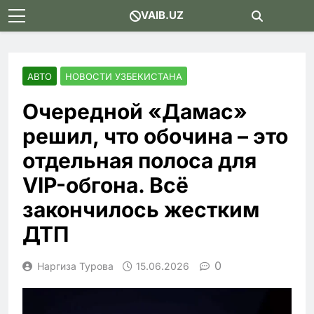
Skip
VAIB.UZ
to
content
АВТО
НОВОСТИ УЗБЕКИСТАНА
Очередной «Дамас»
решил, что обочина – это
отдельная полоса для
VIP-обгона. Всё
закончилось жестким
ДТП
0
Наргиза Турова
15.06.2026