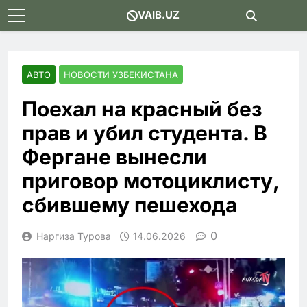
Skip
VAIB.UZ
to
content
АВТО
НОВОСТИ УЗБЕКИСТАНА
Поехал на красный без
прав и убил студента. В
Фергане вынесли
приговор мотоциклисту,
сбившему пешехода
0
Наргиза Турова
14.06.2026