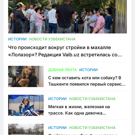
ИСТОРИИ
НОВОСТИ УЗБЕКИСТАНА
Что происходит вокруг стройки в махалле
«Лолазор»? Редакция Vaib.uz встретилась со
всеми сторонами конфликта
ДОБРАЯ ЛЕНТА
ИСТОРИИ
С кем оставить кота или собаку? В
Ташкенте появился первый сервис
зоонянь
ИСТОРИИ
НОВОСТИ УЗБЕКИСТАНА
Мягкая в жизни, железная на
трассе. Как одна девочка
переписывает автоспорт в
Узбекистане
ИСТОРИИ
НОВОСТИ УЗБЕКИСТАНА