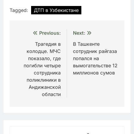
Tagged:
ДТП в Узбекистане
Навигация
Previous:
Next:
по
Трагедия в
В Ташкенте
колодце. МЧС
сотрудник райгаза
записям
показало, где
попался на
погибли четыре
вымогательстве 12
сотрудника
миллионов сумов
поликлиники в
Андижанской
области