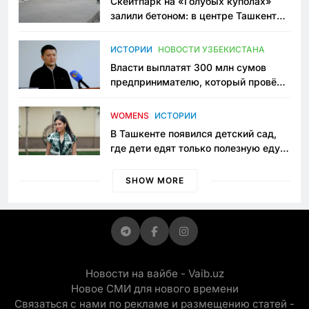
Скейтпарк на «Голубых куполах»
залили бетоном: в центре Ташкента
исчезло ещё одно общественное
пространство
ИСТОРИИ
НОВОСТИ УЗБЕКИСТАНА
Власти выплатят 300 млн сумов
предпринимателю, который провёл
пять лет в тюрьме по незаконному
приговору
WOMENS
ИСТОРИИ
В Ташкенте появился детский сад,
где дети едят только полезную еду.
Его открыла мама, которая устала
просить «кашу без сахара»
SHOW MORE
Новости на вайбе - Vaib.uz
Новое СМИ для нового времени
Связаться с нами по рекламе и размещению статей -