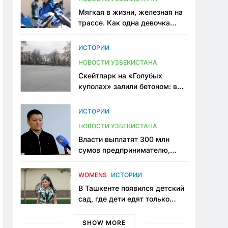
Мягкая в жизни, железная на
трассе. Как одна девочка
переписывает автоспорт в
Узбекистане
ИСТОРИИ
НОВОСТИ УЗБЕКИСТАНА
Скейтпарк на «Голубых
куполах» залили бетоном: в
центре Ташкента исчезло ещё
одно общественное
ИСТОРИИ
пространство
НОВОСТИ УЗБЕКИСТАНА
Власти выплатят 300 млн
сумов предпринимателю,
который провёл пять лет в
тюрьме по незаконному
WOMENS
ИСТОРИИ
приговору
В Ташкенте появился детский
сад, где дети едят только
полезную еду. Его открыла
мама, которая устала просить
SHOW MORE