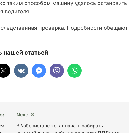
ько таким способом машину удалось остановить
я водителя.
оследственная проверка. Подробности обещают
 нашей статьей
s:
Next:
ём
В Узбекистане хотят начать забирать
ть
автомобили за грубые нарушения ПДД: что