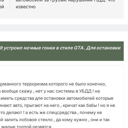
ей
известно
lt устроил ночные гонки в стиле GTA. Для остановки
думанного терроризма которого не было конечно,
а вообще скажу , нет у нас системы в УБДД ! на
 иметь средства для остановки автомобилей которые
ают авто, прыгают на него , кричат как бабы ! но я не
то делают ! а есть же спецсредства , почему не
 залить лобовое стекло , да кому нужно , они и так
ки малые толпой резвятся