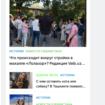
ИСТОРИИ
НОВОСТИ УЗБЕКИСТАНА
Что происходит вокруг стройки в
махалле «Лолазор»? Редакция Vaib.uz
встретилась со всеми сторонами
конфликта
ДОБРАЯ ЛЕНТА
ИСТОРИИ
С кем оставить кота или
собаку? В Ташкенте появился
первый сервис зоонянь
ИСТОРИИ
НОВОСТИ УЗБЕКИСТАНА