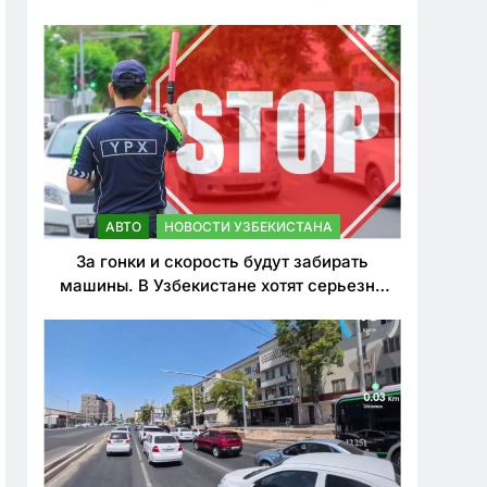
врезался в дерево
АВТО
НОВОСТИ УЗБЕКИСТАНА
За гонки и скорость будут забирать
машины. В Узбекистане хотят серьезно
ужесточить наказания для лихачей