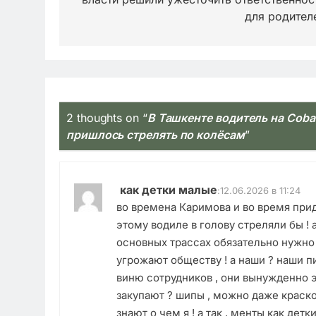
записям
для родител
2 thoughts on “
В Ташкенте водитель на Coba
пришлось стрелять по колёсам
”
как детки малые
:
12.06.2026 в 11:24
во времена Каримова и во время при
этому водиле в голову стреляли бы ! 
основных трассах обязательно нужно
угрожают обществу ! а наши ? наши пин
виню сотрудников , они вынужденно э
закупают ? шипы , можно даже краской
знают о чем я ! а так , менты как дет