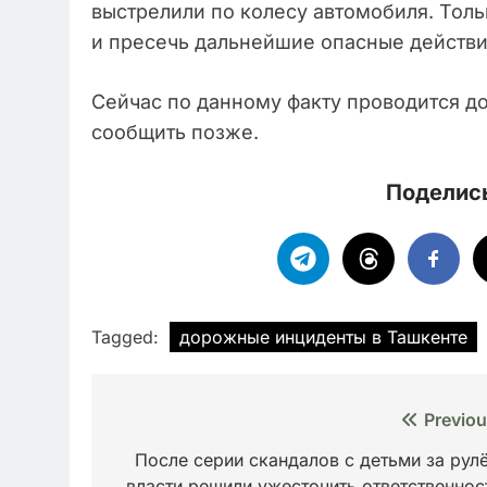
выстрелили по колесу автомобиля. Тол
и пресечь дальнейшие опасные действи
Сейчас по данному факту проводится д
сообщить позже.
Поделись
Tagged:
дорожные инциденты в Ташкенте
Навигация
Previou
по
После серии скандалов с детьми за рул
власти решили ужесточить ответственнос