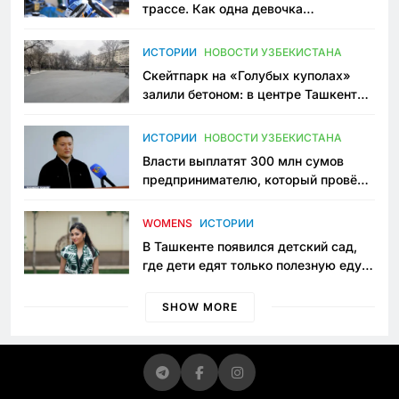
трассе. Как одна девочка
переписывает автоспорт в
Узбекистане
ИСТОРИИ
НОВОСТИ УЗБЕКИСТАНА
Скейтпарк на «Голубых куполах»
залили бетоном: в центре Ташкента
исчезло ещё одно общественное
пространство
ИСТОРИИ
НОВОСТИ УЗБЕКИСТАНА
Власти выплатят 300 млн сумов
предпринимателю, который провёл
пять лет в тюрьме по незаконному
приговору
WOMENS
ИСТОРИИ
В Ташкенте появился детский сад,
где дети едят только полезную еду.
Его открыла мама, которая устала
просить «кашу без сахара»
SHOW MORE