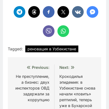
Tagged:
реновация в Узбекистане
Навигация
Previous:
Next:
по
Не преступление,
Крокодилья
а бизнес: двух
эпидемия: в
записям
инспекторов ОВД
Узбекистане снова
задержали за
начали «ловить»
коррупцию
рептилий, теперь
уже в Бухарской