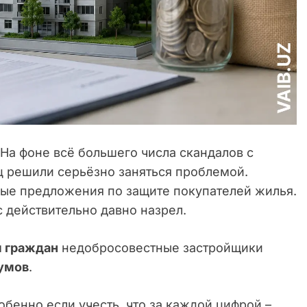
На фоне всё большего числа скандалов с
ц решили серьёзно заняться проблемой.
ые предложения по защите покупателей жилья.
 действительно давно назрел.
м граждан
недобросовестные застройщики
умов
.
обенно если учесть, что за каждой цифрой –