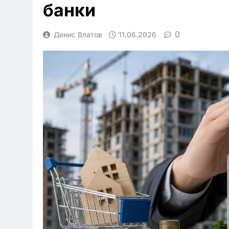
банки
0
Денис Влатов
11.06.2026