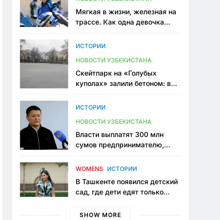
Мягкая в жизни, железная на
трассе. Как одна девочка
переписывает автоспорт в
Узбекистане
ИСТОРИИ
НОВОСТИ УЗБЕКИСТАНА
Скейтпарк на «Голубых
куполах» залили бетоном: в
центре Ташкента исчезло ещё
одно общественное
ИСТОРИИ
пространство
НОВОСТИ УЗБЕКИСТАНА
Власти выплатят 300 млн
сумов предпринимателю,
который провёл пять лет в
тюрьме по незаконному
WOMENS
ИСТОРИИ
приговору
В Ташкенте появился детский
сад, где дети едят только
полезную еду. Его открыла
мама, которая устала просить
SHOW MORE