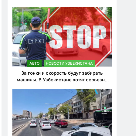
врезался в дерево
АВТО
НОВОСТИ УЗБЕКИСТАНА
За гонки и скорость будут забирать
машины. В Узбекистане хотят серьезно
ужесточить наказания для лихачей