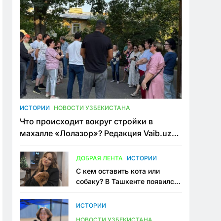
ИСТОРИИ
НОВОСТИ УЗБЕКИСТАНА
Что происходит вокруг стройки в
махалле «Лолазор»? Редакция Vaib.uz
встретилась со всеми сторонами
конфликта
ДОБРАЯ ЛЕНТА
ИСТОРИИ
С кем оставить кота или
собаку? В Ташкенте появился
первый сервис зоонянь
ИСТОРИИ
НОВОСТИ УЗБЕКИСТАНА