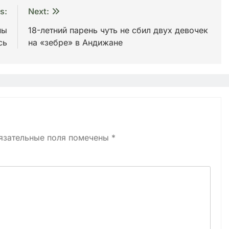
s:
Next:
ны
18-летний парень чуть не сбил двух девочек
сь
на «зебре» в Андижане
язательные поля помечены
*