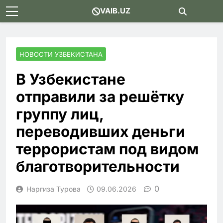
Skip
VAIB.UZ
to
content
НОВОСТИ УЗБЕКИСТАНА
В Узбекистане
отправили за решётку
группу лиц,
переводивших деньги
террористам под видом
благотворительности
0
Наргиза Турова
09.06.2026