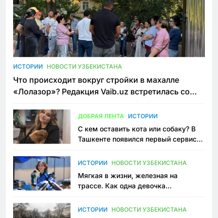
ИСТОРИИ
НОВОСТИ УЗБЕКИСТАНА
Что происходит вокруг стройки в махалле
«Лолазор»? Редакция Vaib.uz встретилась со
всеми сторонами конфликта
ДОБРАЯ ЛЕНТА
ИСТОРИИ
С кем оставить кота или собаку? В
Ташкенте появился первый сервис
зоонянь
ИСТОРИИ
НОВОСТИ УЗБЕКИСТАНА
Мягкая в жизни, железная на
трассе. Как одна девочка
переписывает автоспорт в
Узбекистане
ИСТОРИИ
НОВОСТИ УЗБЕКИСТАНА