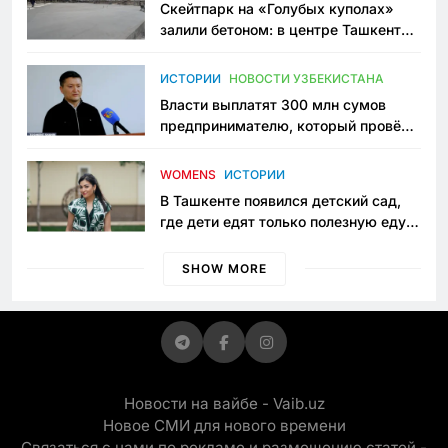
Скейтпарк на «Голубых куполах»
залили бетоном: в центре Ташкента
исчезло ещё одно общественное
пространство
ИСТОРИИ
НОВОСТИ УЗБЕКИСТАНА
Власти выплатят 300 млн сумов
предпринимателю, который провёл
пять лет в тюрьме по незаконному
приговору
WOMENS
ИСТОРИИ
В Ташкенте появился детский сад,
где дети едят только полезную еду.
Его открыла мама, которая устала
просить «кашу без сахара»
SHOW MORE
Новости на вайбе - Vaib.uz
Новое СМИ для нового времени
Связаться с нами по рекламе и размещению статей -