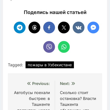
Поделись нашей статьей
Tagged:
пожары в Узбекистане
Навигация
Previous:
Next:
по
Автобусы поехали
Сколько стоит
быстрее: в
остановка? Власти
записям
Ташкенте
Ташкента