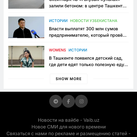
залили бетоном: в центре Ташкента
исчезло ещё одно общественное
пространство
ИСТОРИИ
НОВОСТИ УЗБЕКИСТАНА
Власти выплатят 300 млн сумов
предпринимателю, который провёл
пять лет в тюрьме по незаконному
приговору
WOMENS
ИСТОРИИ
В Ташкенте появился детский сад,
где дети едят только полезную еду.
Его открыла мама, которая устала
просить «кашу без сахара»
SHOW MORE
Новости на вайбе - Vaib.uz
Новое СМИ для нового времени
Связаться с нами по рекламе и размещению статей -