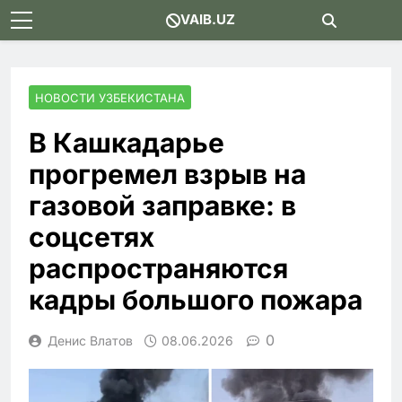
Skip
VAIB.UZ
to
content
НОВОСТИ УЗБЕКИСТАНА
В Кашкадарье
прогремел взрыв на
газовой заправке: в
соцсетях
распространяются
кадры большого пожара
0
Денис Влатов
08.06.2026