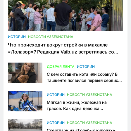
ИСТОРИИ
НОВОСТИ УЗБЕКИСТАНА
Что происходит вокруг стройки в махалле
«Лолазор»? Редакция Vaib.uz встретилась со
всеми сторонами конфликта
ДОБРАЯ ЛЕНТА
ИСТОРИИ
С кем оставить кота или собаку? В
Ташкенте появился первый сервис
зоонянь
ИСТОРИИ
НОВОСТИ УЗБЕКИСТАНА
Мягкая в жизни, железная на
трассе. Как одна девочка
переписывает автоспорт в
Узбекистане
ИСТОРИИ
НОВОСТИ УЗБЕКИСТАНА
Скейтпарк на «Голубых куполах»