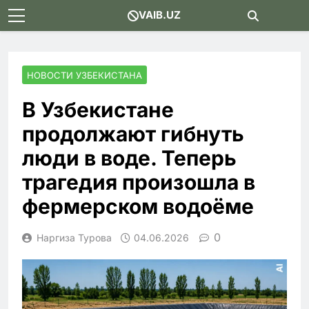
Skip
VAIB.UZ
to
content
НОВОСТИ УЗБЕКИСТАНА
В Узбекистане
продолжают гибнуть
люди в воде. Теперь
трагедия произошла в
фермерском водоёме
0
Наргиза Турова
04.06.2026