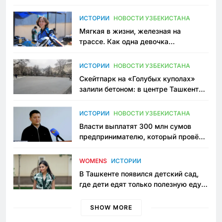
зоонянь
ИСТОРИИ
НОВОСТИ УЗБЕКИСТАНА
Мягкая в жизни, железная на
трассе. Как одна девочка
переписывает автоспорт в
Узбекистане
ИСТОРИИ
НОВОСТИ УЗБЕКИСТАНА
Скейтпарк на «Голубых куполах»
залили бетоном: в центре Ташкента
исчезло ещё одно общественное
пространство
ИСТОРИИ
НОВОСТИ УЗБЕКИСТАНА
Власти выплатят 300 млн сумов
предпринимателю, который провёл
пять лет в тюрьме по незаконному
приговору
WOMENS
ИСТОРИИ
В Ташкенте появился детский сад,
где дети едят только полезную еду.
Его открыла мама, которая устала
просить «кашу без сахара»
SHOW MORE