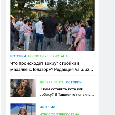
ИСТОРИИ
НОВОСТИ УЗБЕКИСТАНА
Что происходит вокруг стройки в
махалле «Лолазор»? Редакция Vaib.uz
встретилась со всеми сторонами
конфликта
ДОБРАЯ ЛЕНТА
ИСТОРИИ
С кем оставить кота или
собаку? В Ташкенте появился
первый сервис зоонянь
ИСТОРИИ
НОВОСТИ УЗБЕКИСТАНА