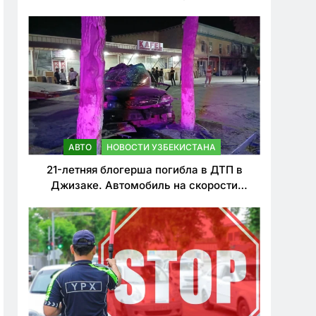
о резком ужесточении наказаний для
нарушителей ПДД
АВТО
НОВОСТИ УЗБЕКИСТАНА
21-летняя блогерша погибла в ДТП в
Джизаке. Автомобиль на скорости
врезался в дерево