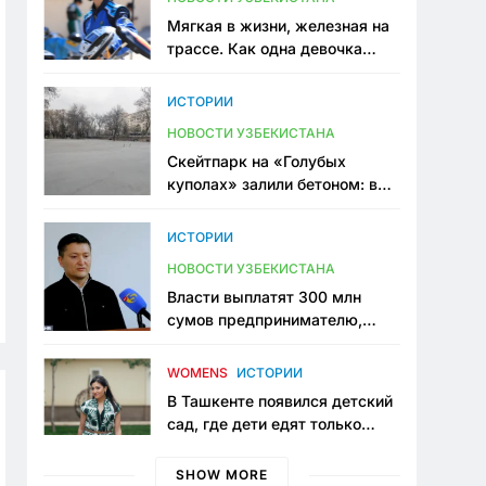
Мягкая в жизни, железная на
трассе. Как одна девочка
переписывает автоспорт в
Узбекистане
ИСТОРИИ
НОВОСТИ УЗБЕКИСТАНА
Скейтпарк на «Голубых
куполах» залили бетоном: в
центре Ташкента исчезло ещё
одно общественное
ИСТОРИИ
пространство
НОВОСТИ УЗБЕКИСТАНА
Власти выплатят 300 млн
сумов предпринимателю,
который провёл пять лет в
тюрьме по незаконному
WOMENS
ИСТОРИИ
приговору
В Ташкенте появился детский
сад, где дети едят только
полезную еду. Его открыла
мама, которая устала просить
SHOW MORE