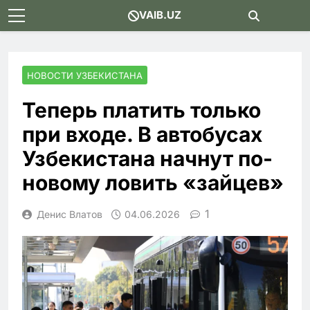
Skip
VAIB.UZ
to
content
НОВОСТИ УЗБЕКИСТАНА
Теперь платить только
при входе. В автобусах
Узбекистана начнут по-
новому ловить «зайцев»
1
Денис Влатов
04.06.2026