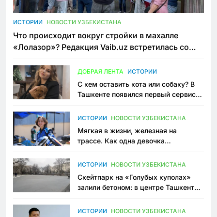
ИСТОРИИ
НОВОСТИ УЗБЕКИСТАНА
Что происходит вокруг стройки в махалле
«Лолазор»? Редакция Vaib.uz встретилась со
всеми сторонами конфликта
ДОБРАЯ ЛЕНТА
ИСТОРИИ
С кем оставить кота или собаку? В
Ташкенте появился первый сервис
зоонянь
ИСТОРИИ
НОВОСТИ УЗБЕКИСТАНА
Мягкая в жизни, железная на
трассе. Как одна девочка
переписывает автоспорт в
Узбекистане
ИСТОРИИ
НОВОСТИ УЗБЕКИСТАНА
Скейтпарк на «Голубых куполах»
залили бетоном: в центре Ташкента
исчезло ещё одно общественное
пространство
ИСТОРИИ
НОВОСТИ УЗБЕКИСТАНА