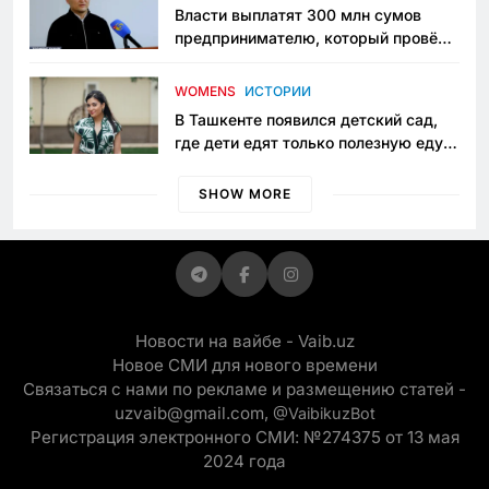
Власти выплатят 300 млн сумов
предпринимателю, который провёл
пять лет в тюрьме по незаконному
приговору
WOMENS
ИСТОРИИ
В Ташкенте появился детский сад,
где дети едят только полезную еду.
Его открыла мама, которая устала
просить «кашу без сахара»
SHOW MORE
Новости на вайбе - Vaib.uz
Новое СМИ для нового времени
Связаться с нами по рекламе и размещению статей -
uzvaib@gmail.com,
@VaibikuzBot
Регистрация электронного СМИ: №274375 от 13 мая
2024 года