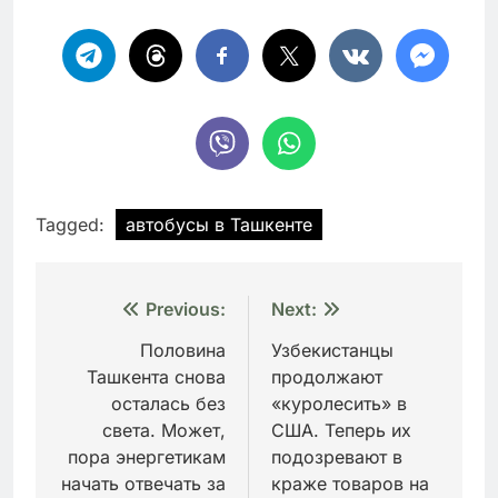
Tagged:
автобусы в Ташкенте
Навигация
Previous:
Next:
по
Половина
Узбекистанцы
Ташкента снова
продолжают
записям
осталась без
«куролесить» в
света. Может,
США. Теперь их
пора энергетикам
подозревают в
начать отвечать за
краже товаров на