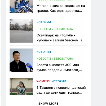
Мягкая в жизни, железная на
трассе. Как одна девочка
переписывает автоспорт в
Узбекистане
ИСТОРИИ
НОВОСТИ УЗБЕКИСТАНА
Скейтпарк на «Голубых
куполах» залили бетоном: в
центре Ташкента исчезло ещё
одно общественное
ИСТОРИИ
пространство
НОВОСТИ УЗБЕКИСТАНА
Власти выплатят 300 млн
сумов предпринимателю,
который провёл пять лет в
тюрьме по незаконному
WOMENS
ИСТОРИИ
приговору
В Ташкенте появился детский
сад, где дети едят только
полезную еду. Его открыла
мама, которая устала просить
SHOW MORE