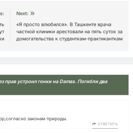
s:
Next:
ть
«Я просто влюбился». В Ташкенте врача
ут
частной клиники арестовали на пять суток за
ки
домогательства к студенткам-практиканткам
з прав устроил гонки на Damas. Погибли два
ор,согласно законам природы.
ОТВЕТИТЬ