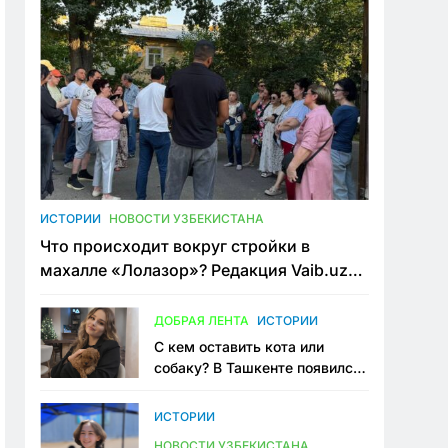
ИСТОРИИ
НОВОСТИ УЗБЕКИСТАНА
Что происходит вокруг стройки в
махалле «Лолазор»? Редакция Vaib.uz
встретилась со всеми сторонами
конфликта
ДОБРАЯ ЛЕНТА
ИСТОРИИ
С кем оставить кота или
собаку? В Ташкенте появился
первый сервис зоонянь
ИСТОРИИ
НОВОСТИ УЗБЕКИСТАНА