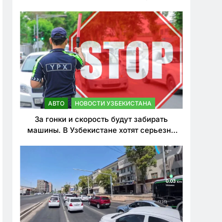
врезался в дерево
АВТО
НОВОСТИ УЗБЕКИСТАНА
За гонки и скорость будут забирать
машины. В Узбекистане хотят серьезно
ужесточить наказания для лихачей