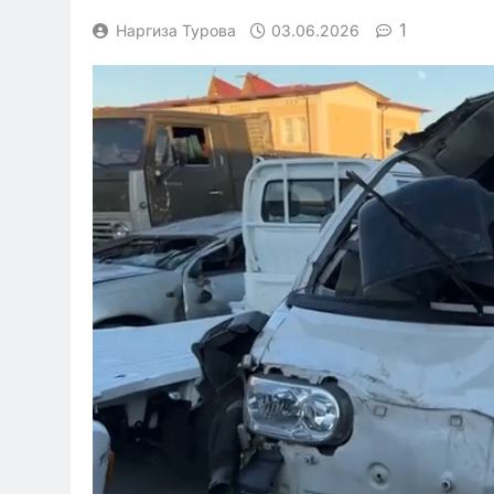
1
Наргиза Турова
03.06.2026