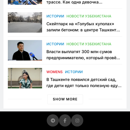
трассе. Как одна девочка
переписывает автоспорт в
Узбекистане
ИСТОРИИ
НОВОСТИ УЗБЕКИСТАНА
Скейтпарк на «Голубых куполах»
залили бетоном: в центре Ташкента
исчезло ещё одно общественное
пространство
ИСТОРИИ
НОВОСТИ УЗБЕКИСТАНА
Власти выплатят 300 млн сумов
предпринимателю, который провёл
пять лет в тюрьме по незаконному
приговору
WOMENS
ИСТОРИИ
В Ташкенте появился детский сад,
где дети едят только полезную еду.
Его открыла мама, которая устала
просить «кашу без сахара»
SHOW MORE