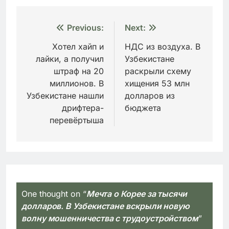
Навигация
Previous:
Next:
по
Хотел хайп и
НДС из воздуха. В
лайки, а получил
Узбекистане
записям
штраф на 20
раскрыли схему
миллионов. В
хищения 53 млн
Узбекистане нашли
долларов из
дрифтера-
бюджета
перевёртыша
One thought on “
Мечта о Корее за тысячи
долларов. В Узбекистане вскрыли новую
волну мошенничества с трудоустройством
”