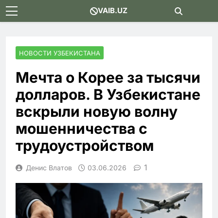
Skip
VAIB.UZ
to
content
НОВОСТИ УЗБЕКИСТАНА
Мечта о Корее за тысячи
долларов. В Узбекистане
вскрыли новую волну
мошенничества с
трудоустройством
1
Денис Влатов
03.06.2026