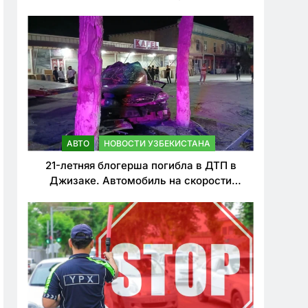
о резком ужесточении наказаний для
нарушителей ПДД
АВТО
НОВОСТИ УЗБЕКИСТАНА
21-летняя блогерша погибла в ДТП в
Джизаке. Автомобиль на скорости
врезался в дерево