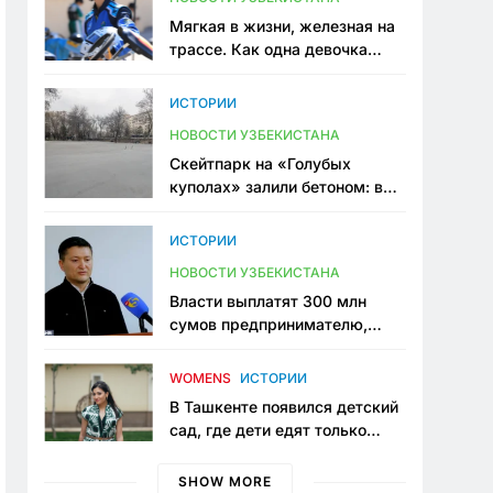
Мягкая в жизни, железная на
трассе. Как одна девочка
переписывает автоспорт в
Узбекистане
ИСТОРИИ
НОВОСТИ УЗБЕКИСТАНА
Скейтпарк на «Голубых
куполах» залили бетоном: в
центре Ташкента исчезло ещё
одно общественное
ИСТОРИИ
пространство
НОВОСТИ УЗБЕКИСТАНА
Власти выплатят 300 млн
сумов предпринимателю,
который провёл пять лет в
тюрьме по незаконному
WOMENS
ИСТОРИИ
приговору
В Ташкенте появился детский
сад, где дети едят только
полезную еду. Его открыла
мама, которая устала просить
SHOW MORE