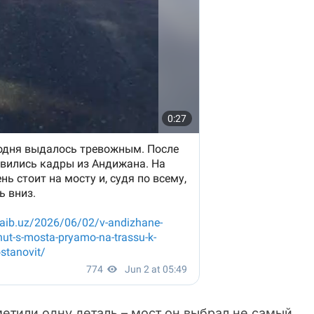
етили одну деталь – мост он выбрал не самый