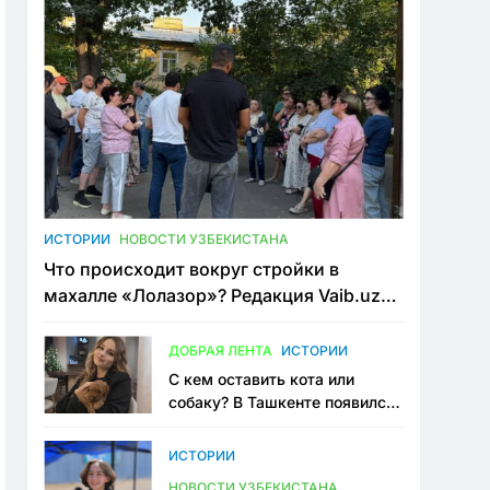
ИСТОРИИ
НОВОСТИ УЗБЕКИСТАНА
Что происходит вокруг стройки в
махалле «Лолазор»? Редакция Vaib.uz
встретилась со всеми сторонами
конфликта
ДОБРАЯ ЛЕНТА
ИСТОРИИ
С кем оставить кота или
собаку? В Ташкенте появился
первый сервис зоонянь
ИСТОРИИ
НОВОСТИ УЗБЕКИСТАНА