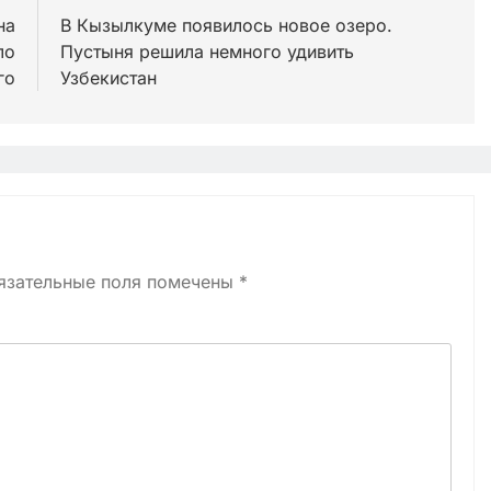
на
В Кызылкуме появилось новое озеро.
ло
Пустыня решила немного удивить
го
Узбекистан
язательные поля помечены
*