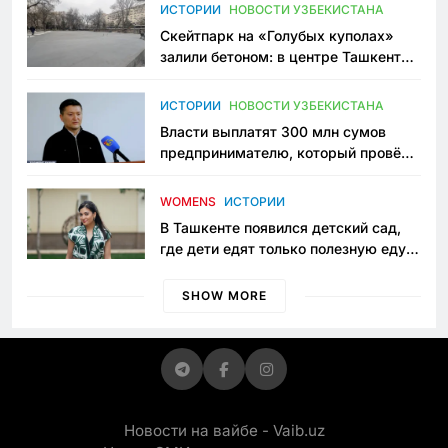
Узбекистане
ИСТОРИИ
НОВОСТИ УЗБЕКИСТАНА
Скейтпарк на «Голубых куполах»
залили бетоном: в центре Ташкента
исчезло ещё одно общественное
пространство
ИСТОРИИ
НОВОСТИ УЗБЕКИСТАНА
Власти выплатят 300 млн сумов
предпринимателю, который провёл
пять лет в тюрьме по незаконному
приговору
WOMENS
ИСТОРИИ
В Ташкенте появился детский сад,
где дети едят только полезную еду.
Его открыла мама, которая устала
просить «кашу без сахара»
SHOW MORE
Новости на вайбе - Vaib.uz