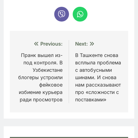
Навигация
Previous:
Next:
по
Пранк вышел из-
В Ташкенте снова
под контроля. В
всплыла проблема
записям
Узбекистане
с автобусными
блогеры устроили
шинами. И снова
фейковое
нам рассказывают
избиение курьера
про «сложности с
ради просмотров
поставками»