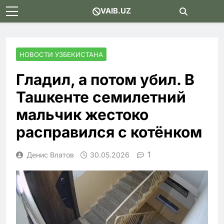
Skip
VAIB.UZ
to
content
НОВОСТИ УЗБЕКИСТАНА
Гладил, а потом убил. В
Ташкенте семилетний
мальчик жестоко
расправился с котёнком
1
Денис Влатов
30.05.2026