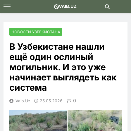
Skip
VAIB.UZ
to
content
НОВОСТИ УЗБЕКИСТАНА
В Узбекистане нашли
ещё один ослиный
могильник. И это уже
начинает выглядеть как
система
0
Vaib.uz
25.05.2026