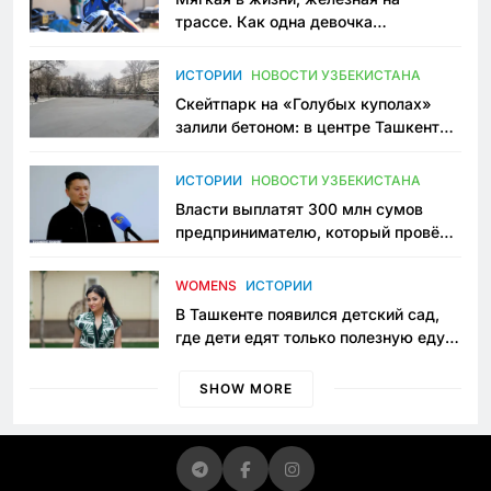
трассе. Как одна девочка
переписывает автоспорт в
Узбекистане
ИСТОРИИ
НОВОСТИ УЗБЕКИСТАНА
Скейтпарк на «Голубых куполах»
залили бетоном: в центре Ташкента
исчезло ещё одно общественное
пространство
ИСТОРИИ
НОВОСТИ УЗБЕКИСТАНА
Власти выплатят 300 млн сумов
предпринимателю, который провёл
пять лет в тюрьме по незаконному
приговору
WOMENS
ИСТОРИИ
В Ташкенте появился детский сад,
где дети едят только полезную еду.
Его открыла мама, которая устала
просить «кашу без сахара»
SHOW MORE