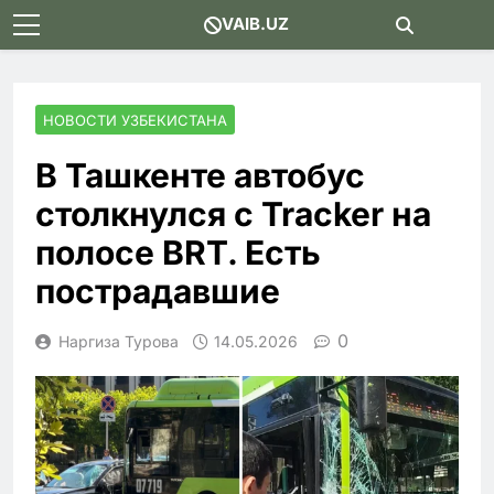
Skip
VAIB.UZ
to
content
НОВОСТИ УЗБЕКИСТАНА
В Ташкенте автобус
столкнулся с Tracker на
полосе BRT. Есть
пострадавшие
0
Наргиза Турова
14.05.2026