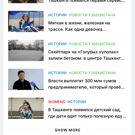
Ташкенте появился первый сервис
зоонянь
ИСТОРИИ
НОВОСТИ УЗБЕКИСТАНА
Мягкая в жизни, железная на
трассе. Как одна девочка
переписывает автоспорт в
Узбекистане
ИСТОРИИ
НОВОСТИ УЗБЕКИСТАНА
Скейтпарк на «Голубых куполах»
залили бетоном: в центре Ташкента
исчезло ещё одно общественное
пространство
ИСТОРИИ
НОВОСТИ УЗБЕКИСТАНА
Власти выплатят 300 млн сумов
предпринимателю, который провёл
пять лет в тюрьме по незаконному
приговору
WOMENS
ИСТОРИИ
В Ташкенте появился детский сад,
где дети едят только полезную еду.
Его открыла мама, которая устала
просить «кашу без сахара»
SHOW MORE