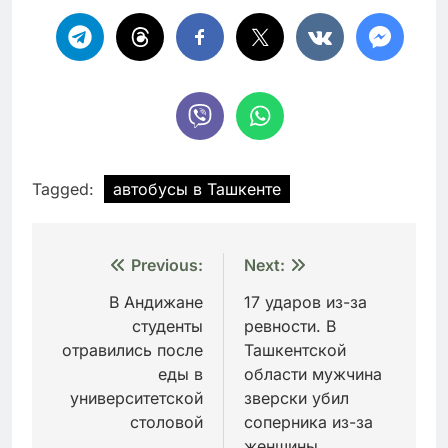
Tagged:
автобусы в Ташкенте
Навигация
Previous:
Next:
по
В Андижане
17 ударов из-за
студенты
ревности. В
записям
отравились после
Ташкентской
еды в
области мужчина
университетской
зверски убил
столовой
соперника из-за
женщины