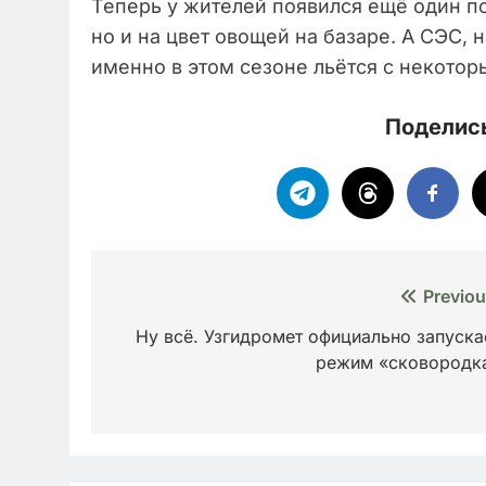
Теперь у жителей появился ещё один по
но и на цвет овощей на базаре. А СЭС, 
именно в этом сезоне льётся с некотор
Поделись
Навигация
Previou
по
Ну всё. Узгидромет официально запуска
режим «сковородк
записям