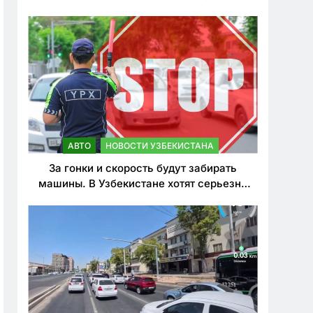
врезался в дерево
АВТО
НОВОСТИ УЗБЕКИСТАНА
За гонки и скорость будут забирать
машины. В Узбекистане хотят серьезно
ужесточить наказания для лихачей