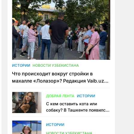
ИСТОРИИ
НОВОСТИ УЗБЕКИСТАНА
Что происходит вокруг стройки в
махалле «Лолазор»? Редакция Vaib.uz
встретилась со всеми сторонами
конфликта
ДОБРАЯ ЛЕНТА
ИСТОРИИ
С кем оставить кота или
собаку? В Ташкенте появился
первый сервис зоонянь
ИСТОРИИ
НОВОСТИ УЗБЕКИСТАНА