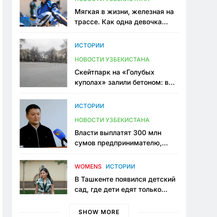
Мягкая в жизни, железная на
трассе. Как одна девочка
переписывает автоспорт в
Узбекистане
ИСТОРИИ
НОВОСТИ УЗБЕКИСТАНА
Скейтпарк на «Голубых
куполах» залили бетоном: в
центре Ташкента исчезло ещё
одно общественное
ИСТОРИИ
пространство
НОВОСТИ УЗБЕКИСТАНА
Власти выплатят 300 млн
сумов предпринимателю,
который провёл пять лет в
тюрьме по незаконному
WOMENS
ИСТОРИИ
приговору
В Ташкенте появился детский
сад, где дети едят только
полезную еду. Его открыла
мама, которая устала просить
SHOW MORE