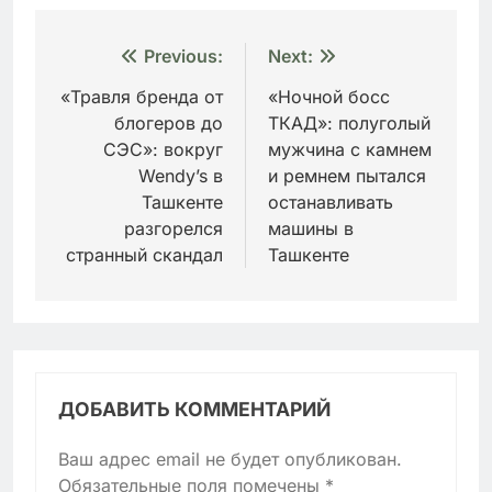
Навигация
Previous:
Next:
по
«Травля бренда от
«Ночной босс
блогеров до
ТКАД»: полуголый
записям
СЭС»: вокруг
мужчина с камнем
Wendy’s в
и ремнем пытался
Ташкенте
останавливать
разгорелся
машины в
странный скандал
Ташкенте
ДОБАВИТЬ КОММЕНТАРИЙ
Ваш адрес email не будет опубликован.
Обязательные поля помечены
*