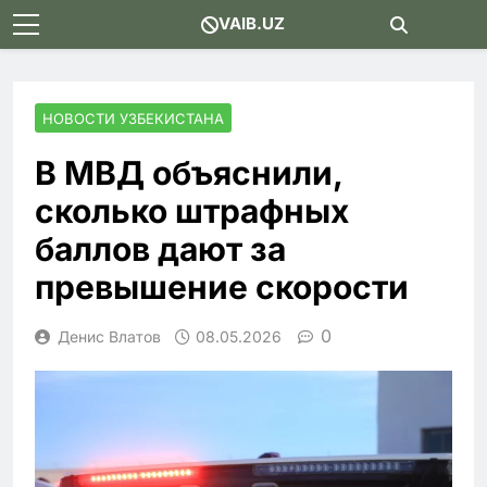
Skip
VAIB.UZ
to
content
НОВОСТИ УЗБЕКИСТАНА
В МВД объяснили,
сколько штрафных
баллов дают за
превышение скорости
0
Денис Влатов
08.05.2026