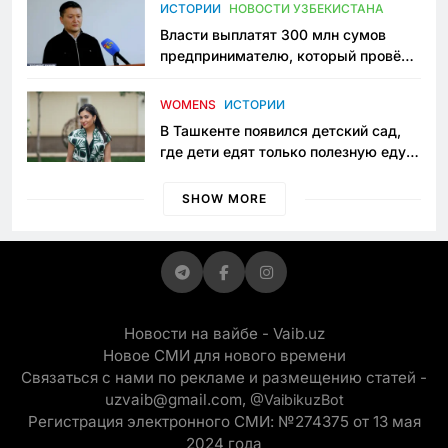
пространство
ИСТОРИИ
НОВОСТИ УЗБЕКИСТАНА
Власти выплатят 300 млн сумов
предпринимателю, который провёл
пять лет в тюрьме по незаконному
приговору
WOMENS
ИСТОРИИ
В Ташкенте появился детский сад,
где дети едят только полезную еду.
Его открыла мама, которая устала
просить «кашу без сахара»
SHOW MORE
Новости на вайбе - Vaib.uz
Новое СМИ для нового времени
Связаться с нами по рекламе и размещению статей -
uzvaib@gmail.com,
@VaibikuzBot
Регистрация электронного СМИ: №274375 от 13 мая
2024 года