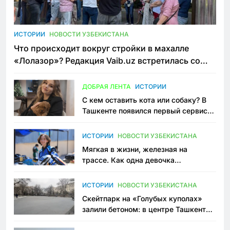
ИСТОРИИ
НОВОСТИ УЗБЕКИСТАНА
Что происходит вокруг стройки в махалле
«Лолазор»? Редакция Vaib.uz встретилась со
всеми сторонами конфликта
ДОБРАЯ ЛЕНТА
ИСТОРИИ
С кем оставить кота или собаку? В
Ташкенте появился первый сервис
зоонянь
ИСТОРИИ
НОВОСТИ УЗБЕКИСТАНА
Мягкая в жизни, железная на
трассе. Как одна девочка
переписывает автоспорт в
Узбекистане
ИСТОРИИ
НОВОСТИ УЗБЕКИСТАНА
Скейтпарк на «Голубых куполах»
залили бетоном: в центре Ташкента
исчезло ещё одно общественное