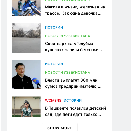
Мягкая в жизни, железная на
трассе. Как одна девочка
переписывает автоспорт в
Узбекистане
ИСТОРИИ
НОВОСТИ УЗБЕКИСТАНА
Скейтпарк на «Голубых
куполах» залили бетоном: в
центре Ташкента исчезло ещё
одно общественное
ИСТОРИИ
пространство
НОВОСТИ УЗБЕКИСТАНА
Власти выплатят 300 млн
сумов предпринимателю,
который провёл пять лет в
тюрьме по незаконному
WOMENS
ИСТОРИИ
приговору
В Ташкенте появился детский
сад, где дети едят только
полезную еду. Его открыла
мама, которая устала просить
SHOW MORE