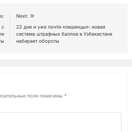
s:
Next:
 с
22 дня и уже почти «лишенцы»: новая
ли
система штрафных баллов в Узбекистане
ты
набирает обороты
язательные поля помечены
*