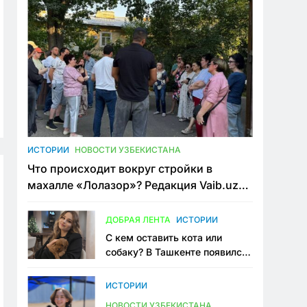
ИСТОРИИ
НОВОСТИ УЗБЕКИСТАНА
Что происходит вокруг стройки в
махалле «Лолазор»? Редакция Vaib.uz
встретилась со всеми сторонами
конфликта
ДОБРАЯ ЛЕНТА
ИСТОРИИ
С кем оставить кота или
собаку? В Ташкенте появился
первый сервис зоонянь
ИСТОРИИ
НОВОСТИ УЗБЕКИСТАНА