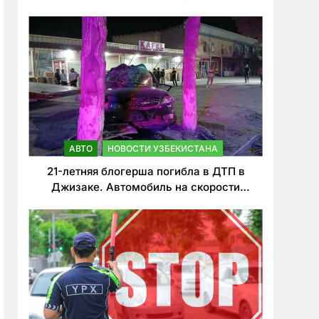
о резком ужесточении наказаний для
нарушителей ПДД
АВТО
НОВОСТИ УЗБЕКИСТАНА
21-летняя блогерша погибла в ДТП в
Джизаке. Автомобиль на скорости
врезался в дерево