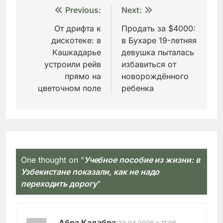
Навигация
Previous:
Next:
по
От дрифта к
Продать за $4000:
дискотеке: в
в Бухаре 19-летняя
записям
Кашкадарье
девушка пыталась
устроили рейв
избавиться от
прямо на
новорождённого
цветочном поле
ребенка
One thought on “
Учебное пособие из жизни: в
Узбекистане показали, как не надо
переходить дорогу
”
Абра Кадабра
:
23.04.2026 в 11:06