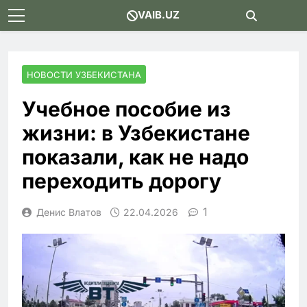
Skip
VAIB.UZ
to
content
НОВОСТИ УЗБЕКИСТАНА
Учебное пособие из
жизни: в Узбекистане
показали, как не надо
переходить дорогу
1
Денис Влатов
22.04.2026