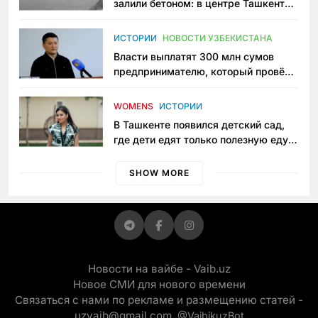
залили бетоном: в центре Ташкента
исчезло ещё одно общественное
пространство
ИСТОРИИ
НОВОСТИ УЗБЕКИСТАНА
Власти выплатят 300 млн сумов
предпринимателю, который провёл
пять лет в тюрьме по незаконному
приговору
WOMENS
ИСТОРИИ
В Ташкенте появился детский сад,
где дети едят только полезную еду.
Его открыла мама, которая устала
просить «кашу без сахара»
SHOW MORE
Новости на вайбе - Vaib.uz
Новое СМИ для нового времени
Связаться с нами по рекламе и размещению статей -
uzvaib@gmail.com,
@VaibikuzBot