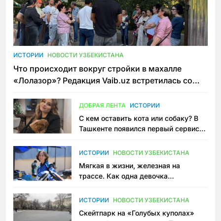
ИСТОРИИ
НОВОСТИ УЗБЕКИСТАНА
Что происходит вокруг стройки в махалле
«Лолазор»? Редакция Vaib.uz встретилась со
всеми сторонами конфликта
ДОБРАЯ ЛЕНТА
ИСТОРИИ
С кем оставить кота или собаку? В
Ташкенте появился первый сервис
зоонянь
ИСТОРИИ
НОВОСТИ УЗБЕКИСТАНА
Мягкая в жизни, железная на
трассе. Как одна девочка
переписывает автоспорт в
Узбекистане
ИСТОРИИ
НОВОСТИ УЗБЕКИСТАНА
Скейтпарк на «Голубых куполах»