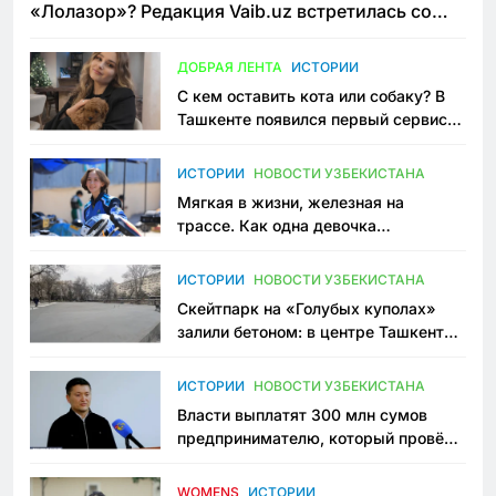
«Лолазор»? Редакция Vaib.uz встретилась со
всеми сторонами конфликта
ДОБРАЯ ЛЕНТА
ИСТОРИИ
С кем оставить кота или собаку? В
Ташкенте появился первый сервис
зоонянь
ИСТОРИИ
НОВОСТИ УЗБЕКИСТАНА
Мягкая в жизни, железная на
трассе. Как одна девочка
переписывает автоспорт в
Узбекистане
ИСТОРИИ
НОВОСТИ УЗБЕКИСТАНА
Скейтпарк на «Голубых куполах»
залили бетоном: в центре Ташкента
исчезло ещё одно общественное
пространство
ИСТОРИИ
НОВОСТИ УЗБЕКИСТАНА
Власти выплатят 300 млн сумов
предпринимателю, который провёл
пять лет в тюрьме по незаконному
приговору
WOMENS
ИСТОРИИ