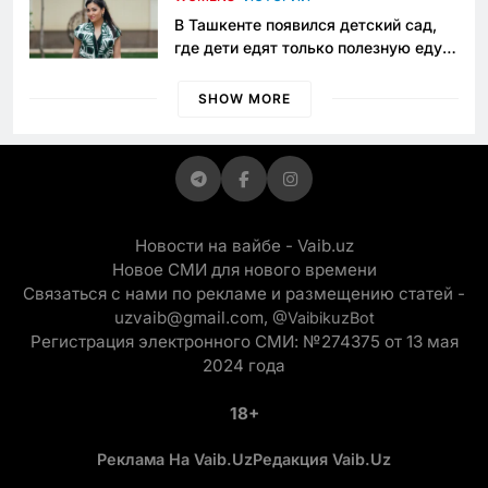
В Ташкенте появился детский сад,
где дети едят только полезную еду.
Его открыла мама, которая устала
просить «кашу без сахара»
SHOW MORE
Новости на вайбе - Vaib.uz
Новое СМИ для нового времени
Связаться с нами по рекламе и размещению статей -
uzvaib@gmail.com,
@VaibikuzBot
Регистрация электронного СМИ: №274375 от 13 мая
2024 года
18+
Реклама На Vaib.uz
Редакция Vaib.uz