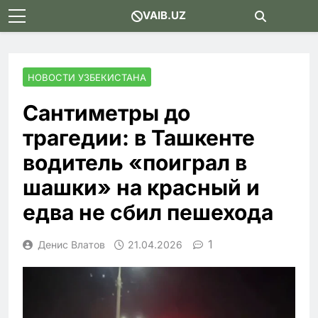
Skip
VAIB.UZ
to
content
НОВОСТИ УЗБЕКИСТАНА
Сантиметры до
трагедии: в Ташкенте
водитель «поиграл в
шашки» на красный и
едва не сбил пешехода
1
Денис Влатов
21.04.2026