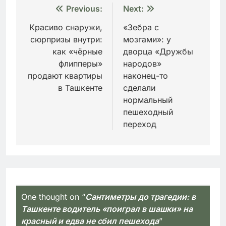
Навигация
Previous:
Next:
по
Красиво снаружи,
«Зебра с
сюрпризы внутри:
мозгами»: у
записям
как «чёрные
дворца «Дружбы
флипперы»
народов»
продают квартиры
наконец-то
в Ташкенте
сделали
нормальный
пешеходный
переход
One thought on “
Сантиметры до трагедии: в
Ташкенте водитель «поиграл в шашки» на
красный и едва не сбил пешехода
”