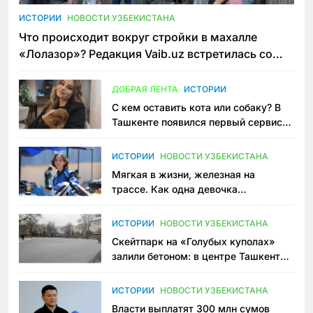
ИСТОРИИ
НОВОСТИ УЗБЕКИСТАНА
Что происходит вокруг стройки в махалле
«Лолазор»? Редакция Vaib.uz встретилась со
всеми сторонами конфликта
ДОБРАЯ ЛЕНТА
ИСТОРИИ
С кем оставить кота или собаку? В
Ташкенте появился первый сервис
зоонянь
ИСТОРИИ
НОВОСТИ УЗБЕКИСТАНА
Мягкая в жизни, железная на
трассе. Как одна девочка
переписывает автоспорт в
Узбекистане
ИСТОРИИ
НОВОСТИ УЗБЕКИСТАНА
Скейтпарк на «Голубых куполах»
залили бетоном: в центре Ташкента
исчезло ещё одно общественное
пространство
ИСТОРИИ
НОВОСТИ УЗБЕКИСТАНА
Власти выплатят 300 млн сумов