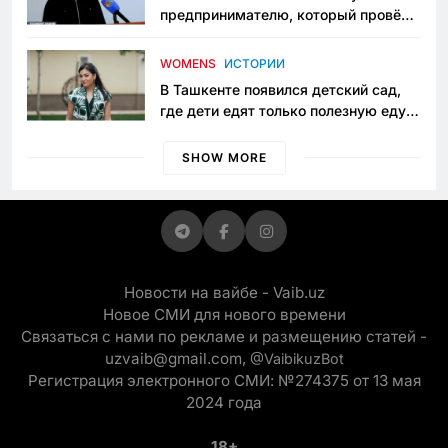
предпринимателю, который провёл
пять лет в тюрьме по незаконному
приговору
WOMENS
ИСТОРИИ
В Ташкенте появился детский сад,
где дети едят только полезную еду.
Его открыла мама, которая устала
просить «кашу без сахара»
SHOW MORE
Новости на вайбе - Vaib.uz
Новое СМИ для нового времени
Связаться с нами по рекламе и размещению статей -
uzvaib@gmail.com,
@VaibikuzBot
Регистрация электронного СМИ: №274375 от 13 мая
2024 года
18+