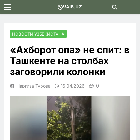
Skip
VAIB.UZ
to
content
НОВОСТИ УЗБЕКИСТАНА
«Ахборот опа» не спит: в
Ташкенте на столбах
заговорили колонки
0
Наргиза Турова
16.04.2026