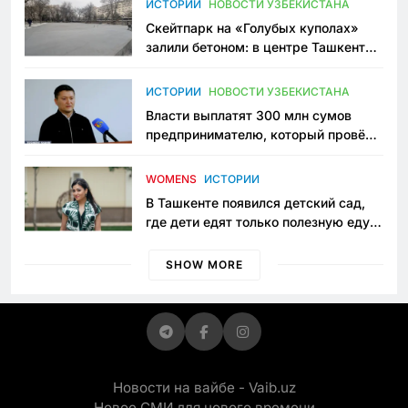
ИСТОРИИ
НОВОСТИ УЗБЕКИСТАНА
Скейтпарк на «Голубых куполах»
залили бетоном: в центре Ташкента
исчезло ещё одно общественное
пространство
ИСТОРИИ
НОВОСТИ УЗБЕКИСТАНА
Власти выплатят 300 млн сумов
предпринимателю, который провёл
пять лет в тюрьме по незаконному
приговору
WOMENS
ИСТОРИИ
В Ташкенте появился детский сад,
где дети едят только полезную еду.
Его открыла мама, которая устала
просить «кашу без сахара»
SHOW MORE
Новости на вайбе - Vaib.uz
Новое СМИ для нового времени