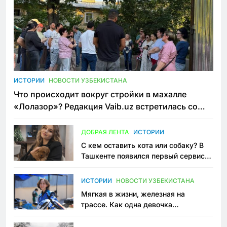
ИСТОРИИ
НОВОСТИ УЗБЕКИСТАНА
Что происходит вокруг стройки в махалле
«Лолазор»? Редакция Vaib.uz встретилась со
всеми сторонами конфликта
ДОБРАЯ ЛЕНТА
ИСТОРИИ
С кем оставить кота или собаку? В
Ташкенте появился первый сервис
зоонянь
ИСТОРИИ
НОВОСТИ УЗБЕКИСТАНА
Мягкая в жизни, железная на
трассе. Как одна девочка
переписывает автоспорт в
Узбекистане