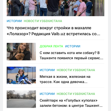
ИСТОРИИ
НОВОСТИ УЗБЕКИСТАНА
Что происходит вокруг стройки в махалле
«Лолазор»? Редакция Vaib.uz встретилась со
всеми сторонами конфликта
ДОБРАЯ ЛЕНТА
ИСТОРИИ
С кем оставить кота или собаку? В
Ташкенте появился первый сервис
зоонянь
ИСТОРИИ
НОВОСТИ УЗБЕКИСТАНА
Мягкая в жизни, железная на
трассе. Как одна девочка
переписывает автоспорт в
Узбекистане
ИСТОРИИ
НОВОСТИ УЗБЕКИСТАНА
Скейтпарк на «Голубых куполах»
залили бетоном: в центре Ташкента
исчезло ещё одно общественное