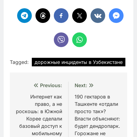
Tagged:
дорожные инциденты в Узбекистане
Навигация
Previous:
Next:
по
Интернет как
190 гектаров в
право, а не
Ташкенте «отдали
записям
роскошь: в Южной
просто так»?
Корее сделали
Власти объясняют:
базовый доступ к
будет дендропарк.
мобильному
Горожане не