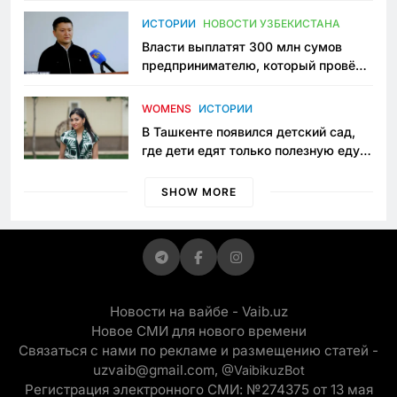
пространство
ИСТОРИИ
НОВОСТИ УЗБЕКИСТАНА
Власти выплатят 300 млн сумов
предпринимателю, который провёл
пять лет в тюрьме по незаконному
приговору
WOMENS
ИСТОРИИ
В Ташкенте появился детский сад,
где дети едят только полезную еду.
Его открыла мама, которая устала
просить «кашу без сахара»
SHOW MORE
Новости на вайбе - Vaib.uz
Новое СМИ для нового времени
Связаться с нами по рекламе и размещению статей -
uzvaib@gmail.com,
@VaibikuzBot
Регистрация электронного СМИ: №274375 от 13 мая