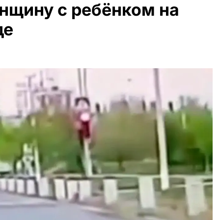
енщину с ребёнком на
де