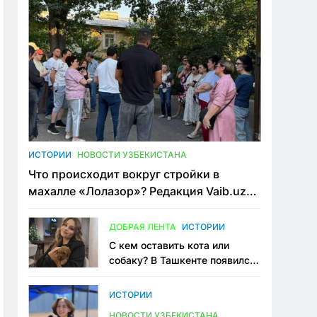
ИСТОРИИ
НОВОСТИ УЗБЕКИСТАНА
Что происходит вокруг стройки в
махалле «Лолазор»? Редакция Vaib.uz
встретилась со всеми сторонами
конфликта
ДОБРАЯ ЛЕНТА
ИСТОРИИ
С кем оставить кота или
собаку? В Ташкенте появился
первый сервис зоонянь
ИСТОРИИ
НОВОСТИ УЗБЕКИСТАНА