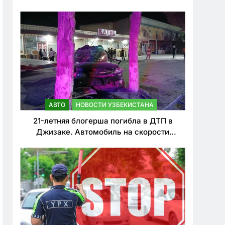
о резком ужесточении наказаний для
нарушителей ПДД
АВТО
НОВОСТИ УЗБЕКИСТАНА
21-летняя блогерша погибла в ДТП в
Джизаке. Автомобиль на скорости
врезался в дерево