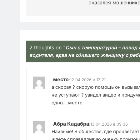
оказался мошенник
2 thoughts on “
Сын с температурой – повод
водителя, едва не сбившего женщину с ре
место
:
12.04.2026 в 12:21
а скорая ? скорую помощь он вызывал 
не уступают ? увидел видео и придум
одно….место
Абра Кадабра
:
13.04.2026 в 09:36
Наивные! В обществе, где процветает 
ждёте справедливую оценку произош