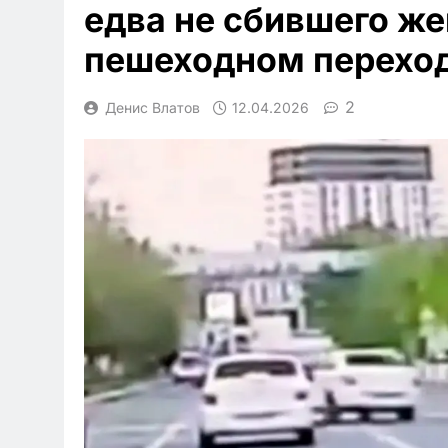
едва не сбившего ж
пешеходном перехо
2
Денис Влатов
12.04.2026