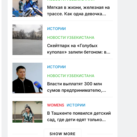
Мягкая в жизни, железная на
трассе. Как одна девочка
переписывает автоспорт в
Узбекистане
ИСТОРИИ
НОВОСТИ УЗБЕКИСТАНА
Скейтпарк на «Голубых
куполах» залили бетоном: в
центре Ташкента исчезло ещё
одно общественное
ИСТОРИИ
пространство
НОВОСТИ УЗБЕКИСТАНА
Власти выплатят 300 млн
сумов предпринимателю,
который провёл пять лет в
тюрьме по незаконному
WOMENS
ИСТОРИИ
приговору
В Ташкенте появился детский
сад, где дети едят только
полезную еду. Его открыла
мама, которая устала просить
SHOW MORE