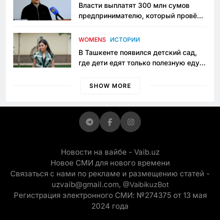
Власти выплатят 300 млн сумов
предпринимателю, который провёл
пять лет в тюрьме по незаконному
приговору
WOMENS
ИСТОРИИ
В Ташкенте появился детский сад,
где дети едят только полезную еду.
Его открыла мама, которая устала
просить «кашу без сахара»
SHOW MORE
Новости на вайбе - Vaib.uz
Новое СМИ для нового времени
Связаться с нами по рекламе и размещению статей -
uzvaib@gmail.com,
@VaibikuzBot
Регистрация электронного СМИ: №274375 от 13 мая
2024 года