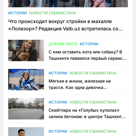
ИСТОРИИ
НОВОСТИ УЗБЕКИСТАНА
Что происходит вокруг стройки в махалле
«Лолазор»? Редакция Vaib.uz встретилась со
всеми сторонами конфликта
ДОБРАЯ ЛЕНТА
ИСТОРИИ
С кем оставить кота или собаку? В
Ташкенте появился первый сервис
зоонянь
ИСТОРИИ
НОВОСТИ УЗБЕКИСТАНА
Мягкая в жизни, железная на
трассе. Как одна девочка
переписывает автоспорт в
Узбекистане
ИСТОРИИ
НОВОСТИ УЗБЕКИСТАНА
Скейтпарк на «Голубых куполах»
залили бетоном: в центре Ташкента
исчезло ещё одно общественное
пространство
ИСТОРИИ
НОВОСТИ УЗБЕКИСТАНА