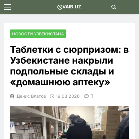
Skip
VAIB.UZ
to
content
НОВОСТИ УЗБЕКИСТАНА
Таблетки с сюрпризом: в
Узбекистане накрыли
подпольные склады и
«домашнюю аптеку»
1
Денис Влатов
19.03.2026