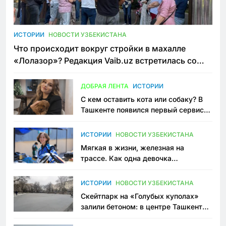
ИСТОРИИ
НОВОСТИ УЗБЕКИСТАНА
Что происходит вокруг стройки в махалле
«Лолазор»? Редакция Vaib.uz встретилась со
всеми сторонами конфликта
ДОБРАЯ ЛЕНТА
ИСТОРИИ
С кем оставить кота или собаку? В
Ташкенте появился первый сервис
зоонянь
ИСТОРИИ
НОВОСТИ УЗБЕКИСТАНА
Мягкая в жизни, железная на
трассе. Как одна девочка
переписывает автоспорт в
Узбекистане
ИСТОРИИ
НОВОСТИ УЗБЕКИСТАНА
Скейтпарк на «Голубых куполах»
залили бетоном: в центре Ташкента
исчезло ещё одно общественное