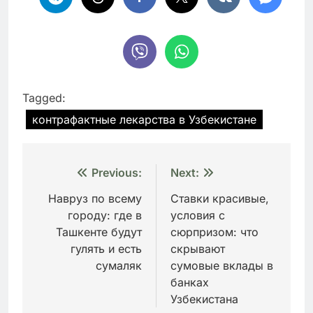
Tagged:
контрафактные лекарства в Узбекистане
Навигация
Previous:
Next:
по
Навруз по всему
Ставки красивые,
городу: где в
условия с
записям
Ташкенте будут
сюрпризом: что
гулять и есть
скрывают
сумаляк
сумовые вклады в
банках
Узбекистана