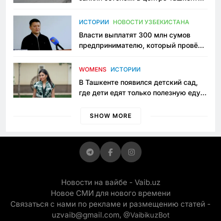
исчезло ещё одно общественное
пространство
ИСТОРИИ
НОВОСТИ УЗБЕКИСТАНА
Власти выплатят 300 млн сумов
предпринимателю, который провёл
пять лет в тюрьме по незаконному
приговору
WOMENS
ИСТОРИИ
В Ташкенте появился детский сад,
где дети едят только полезную еду.
Его открыла мама, которая устала
просить «кашу без сахара»
SHOW MORE
Новости на вайбе - Vaib.uz
Новое СМИ для нового времени
Связаться с нами по рекламе и размещению статей -
uzvaib@gmail.com,
@VaibikuzBot