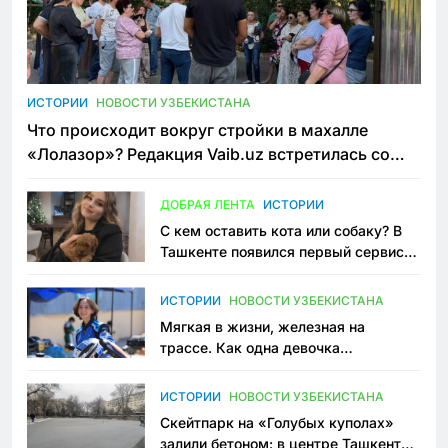
ИСТОРИИ
НОВОСТИ УЗБЕКИСТАНА
Что происходит вокруг стройки в махалле
«Лолазор»? Редакция Vaib.uz встретилась со
всеми сторонами конфликта
ДОБРАЯ ЛЕНТА
ИСТОРИИ
С кем оставить кота или собаку? В
Ташкенте появился первый сервис
зоонянь
ИСТОРИИ
НОВОСТИ УЗБЕКИСТАНА
Мягкая в жизни, железная на
трассе. Как одна девочка
переписывает автоспорт в
Узбекистане
ИСТОРИИ
НОВОСТИ УЗБЕКИСТАНА
Скейтпарк на «Голубых куполах»
залили бетоном: в центре Ташкента