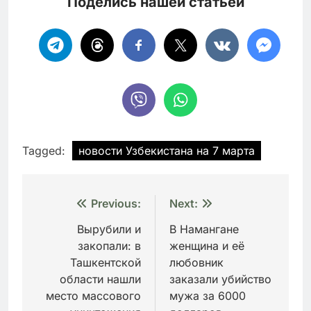
Поделись нашей статьей
Tagged:
новости Узбекистана на 7 марта
Навигация
Previous:
Next:
по
Вырубили и
В Намангане
закопали: в
женщина и её
записям
Ташкентской
любовник
области нашли
заказали убийство
место массового
мужа за 6000