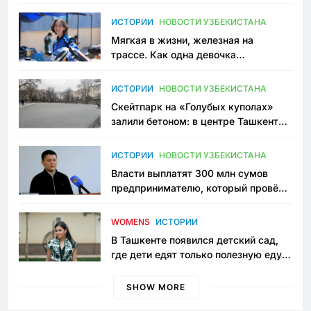
зоонянь
ИСТОРИИ
НОВОСТИ УЗБЕКИСТАНА
Мягкая в жизни, железная на
трассе. Как одна девочка
переписывает автоспорт в
Узбекистане
ИСТОРИИ
НОВОСТИ УЗБЕКИСТАНА
Скейтпарк на «Голубых куполах»
залили бетоном: в центре Ташкента
исчезло ещё одно общественное
пространство
ИСТОРИИ
НОВОСТИ УЗБЕКИСТАНА
Власти выплатят 300 млн сумов
предпринимателю, который провёл
пять лет в тюрьме по незаконному
приговору
WOMENS
ИСТОРИИ
В Ташкенте появился детский сад,
где дети едят только полезную еду.
Его открыла мама, которая устала
просить «кашу без сахара»
SHOW MORE