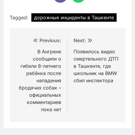
Tagged:
дорожные инциденты в Ташкенте
Навигация
Previous:
Next:
по
В Ангрене
Появилось видео
сообщили о
смертельного ДТП
записям
гибели 8-летнего
в Ташкенте, где
ребёнка после
школьник на BMW
нападения
сбил инспектора
бродячих собак –
официальных
комментариев
пока нет