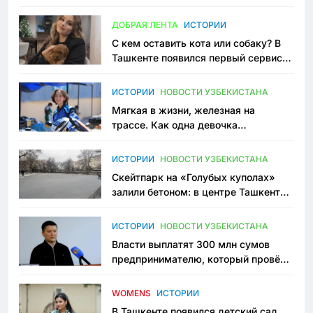
всеми сторонами конфликта
ДОБРАЯ ЛЕНТА
ИСТОРИИ
С кем оставить кота или собаку? В
Ташкенте появился первый сервис
зоонянь
ИСТОРИИ
НОВОСТИ УЗБЕКИСТАНА
Мягкая в жизни, железная на
трассе. Как одна девочка
переписывает автоспорт в
Узбекистане
ИСТОРИИ
НОВОСТИ УЗБЕКИСТАНА
Скейтпарк на «Голубых куполах»
залили бетоном: в центре Ташкента
исчезло ещё одно общественное
пространство
ИСТОРИИ
НОВОСТИ УЗБЕКИСТАНА
Власти выплатят 300 млн сумов
предпринимателю, который провёл
пять лет в тюрьме по незаконному
приговору
WOMENS
ИСТОРИИ
В Ташкенте появился детский сад,