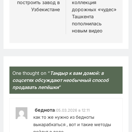
построить завод в
коллекция
Узбекистане
дорожных «чудес»
Ташкента
пополнилась
новым видео
One thought on “
Тандыр к вам домой: в
соцсетях обсуждают необычный способ
продавать лепёшки
”
беднота
:
05.03.2026 в 12:11
как то же нужно из бедноты
выкарабкаться , вот и такие методы
пойдут в дело