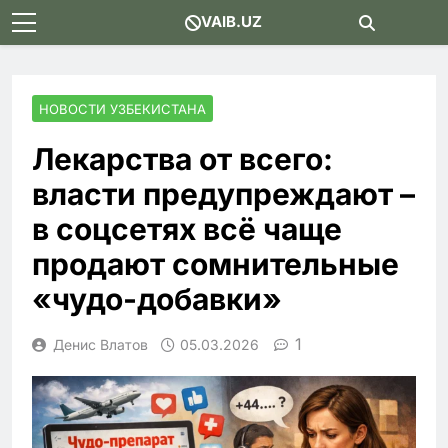
Skip
VAIB.UZ
to
content
НОВОСТИ УЗБЕКИСТАНА
Лекарства от всего:
власти предупреждают –
в соцсетях всё чаще
продают сомнительные
«чудо-добавки»
1
Денис Влатов
05.03.2026