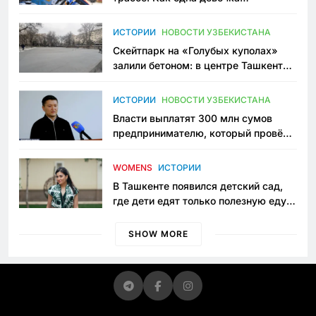
переписывает автоспорт в
Узбекистане
ИСТОРИИ
НОВОСТИ УЗБЕКИСТАНА
Скейтпарк на «Голубых куполах»
залили бетоном: в центре Ташкента
исчезло ещё одно общественное
пространство
ИСТОРИИ
НОВОСТИ УЗБЕКИСТАНА
Власти выплатят 300 млн сумов
предпринимателю, который провёл
пять лет в тюрьме по незаконному
приговору
WOMENS
ИСТОРИИ
В Ташкенте появился детский сад,
где дети едят только полезную еду.
Его открыла мама, которая устала
просить «кашу без сахара»
SHOW MORE