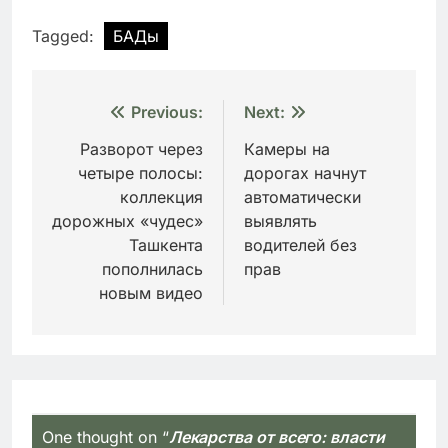
Tagged:
БАДы
Навигация
Previous:
Next:
по
Разворот через
Камеры на
четыре полосы:
дорогах начнут
записям
коллекция
автоматически
дорожных «чудес»
выявлять
Ташкента
водителей без
пополнилась
прав
новым видео
One thought on “
Лекарства от всего: власти