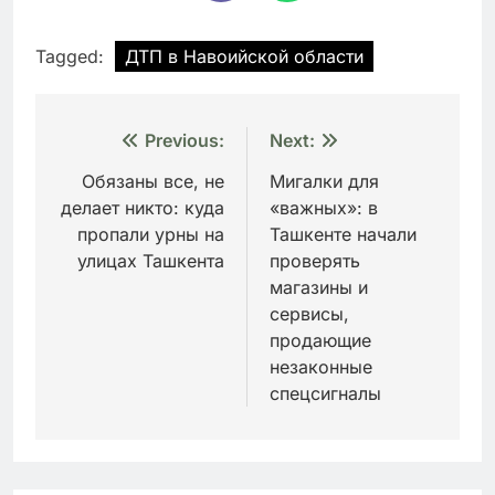
Tagged:
ДТП в Навоийской области
Навигация
Previous:
Next:
по
Обязаны все, не
Мигалки для
делает никто: куда
«важных»: в
записям
пропали урны на
Ташкенте начали
улицах Ташкента
проверять
магазины и
сервисы,
продающие
незаконные
спецсигналы