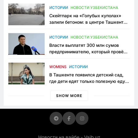
Узбекистане
ИСТОРИИ
НОВОСТИ УЗБЕКИСТАНА
Скейтпарк на «Голубых куполах»
залили бетоном: в центре Ташкента
исчезло ещё одно общественное
пространство
ИСТОРИИ
НОВОСТИ УЗБЕКИСТАНА
Власти выплатят 300 млн сумов
предпринимателю, который провёл
пять лет в тюрьме по незаконному
приговору
WOMENS
ИСТОРИИ
В Ташкенте появился детский сад,
где дети едят только полезную еду.
Его открыла мама, которая устала
просить «кашу без сахара»
SHOW MORE
Новости на вайбе - Vaib.uz