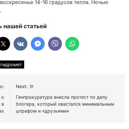
в воскресенье 14-16 градусов тепла. Ночью
.
 нашей статьей
згидромет
s:
Next:
 о
Генпрокуратура внесла протест по делу
 в
блогера, который хвастался минимальным
ах
штрафом и «друзьями»