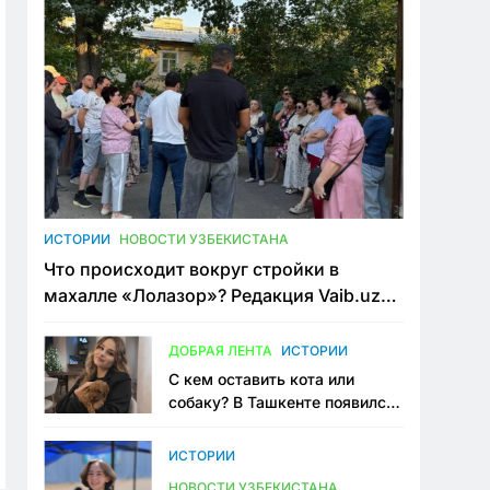
ИСТОРИИ
НОВОСТИ УЗБЕКИСТАНА
Что происходит вокруг стройки в
махалле «Лолазор»? Редакция Vaib.uz
встретилась со всеми сторонами
конфликта
ДОБРАЯ ЛЕНТА
ИСТОРИИ
С кем оставить кота или
собаку? В Ташкенте появился
первый сервис зоонянь
ИСТОРИИ
НОВОСТИ УЗБЕКИСТАНА