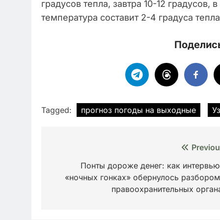
градусов тепла, завтра 10-12 градусов, 
температура составит 2-4 градуса тепла
Поделись
Tagged:
прогноз погоды на выходные
У
Навигация
Previou
по
Понты дороже денег: как интервью
«ночных гонках» обернулось разбором
записям
правоохранительных орган