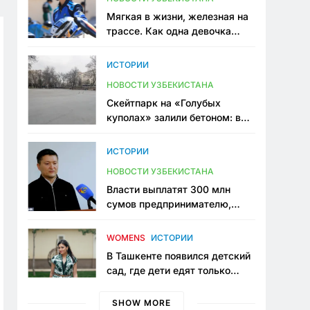
Мягкая в жизни, железная на
трассе. Как одна девочка
переписывает автоспорт в
Узбекистане
ИСТОРИИ
НОВОСТИ УЗБЕКИСТАНА
Скейтпарк на «Голубых
куполах» залили бетоном: в
центре Ташкента исчезло ещё
одно общественное
ИСТОРИИ
пространство
НОВОСТИ УЗБЕКИСТАНА
Власти выплатят 300 млн
сумов предпринимателю,
который провёл пять лет в
тюрьме по незаконному
WOMENS
ИСТОРИИ
приговору
В Ташкенте появился детский
сад, где дети едят только
полезную еду. Его открыла
мама, которая устала просить
SHOW MORE