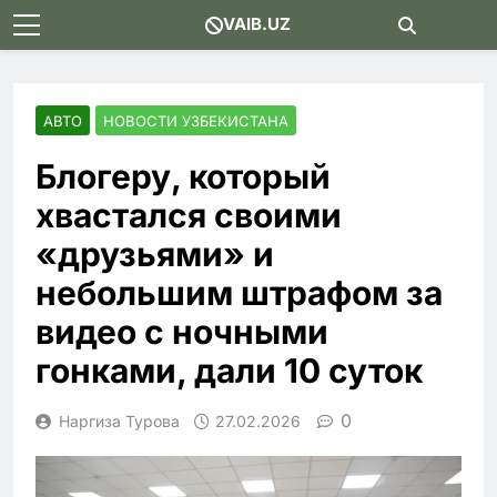
Skip
VAIB.UZ
to
content
АВТО
НОВОСТИ УЗБЕКИСТАНА
Блогеру, который
хвастался своими
«друзьями» и
небольшим штрафом за
видео с ночными
гонками, дали 10 суток
0
Наргиза Турова
27.02.2026