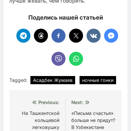
лучше жевать, чем говорить.
Поделись нашей статьей
Tagged:
Асадбек Жумаев
ночные гонки
Навигация
Previous:
Next:
по
На Ташкентской
«Письма счастья»
кольцевой
больше не придут?
записям
легковушку
В Узбекистане