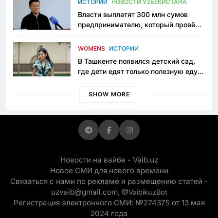
ИСТОРИИ
НОВОСТИ УЗБЕКИСТАНА
Власти выплатят 300 млн сумов
предпринимателю, который провёл
пять лет в тюрьме по незаконному
приговору
WOMENS
ИСТОРИИ
В Ташкенте появился детский сад,
где дети едят только полезную еду.
Его открыла мама, которая устала
просить «кашу без сахара»
SHOW MORE
Новости на вайбе - Vaib.uz
Новое СМИ для нового времени
Связаться с нами по рекламе и размещению статей -
uzvaib@gmail.com,
@VaibikuzBot
Регистрация электронного СМИ: №274375 от 13 мая
2024 года