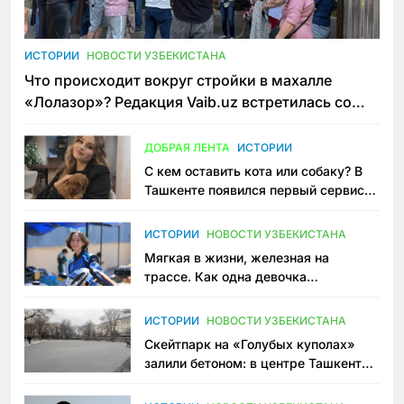
ИСТОРИИ
НОВОСТИ УЗБЕКИСТАНА
Что происходит вокруг стройки в махалле
«Лолазор»? Редакция Vaib.uz встретилась со
всеми сторонами конфликта
ДОБРАЯ ЛЕНТА
ИСТОРИИ
С кем оставить кота или собаку? В
Ташкенте появился первый сервис
зоонянь
ИСТОРИИ
НОВОСТИ УЗБЕКИСТАНА
Мягкая в жизни, железная на
трассе. Как одна девочка
переписывает автоспорт в
Узбекистане
ИСТОРИИ
НОВОСТИ УЗБЕКИСТАНА
Скейтпарк на «Голубых куполах»
залили бетоном: в центре Ташкента
исчезло ещё одно общественное
пространство