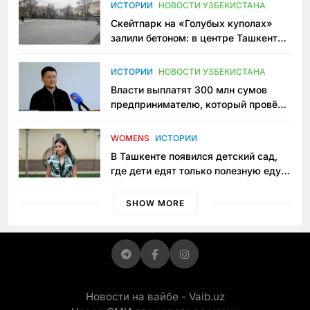
Узбекистане
ИСТОРИИ
НОВОСТИ УЗБЕКИСТАНА
Скейтпарк на «Голубых куполах»
залили бетоном: в центре Ташкента
исчезло ещё одно общественное
пространство
ИСТОРИИ
НОВОСТИ УЗБЕКИСТАНА
Власти выплатят 300 млн сумов
предпринимателю, который провёл
пять лет в тюрьме по незаконному
приговору
WOMENS
ИСТОРИИ
В Ташкенте появился детский сад,
где дети едят только полезную еду.
Его открыла мама, которая устала
просить «кашу без сахара»
SHOW MORE
Новости на вайбе - Vaib.uz