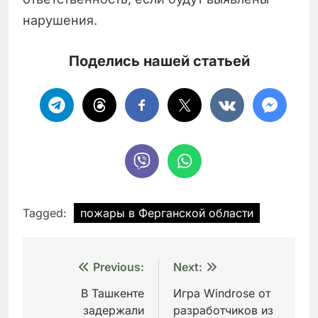
нарушения.
Поделись нашей статьей
Tagged:
пожары в Ферганской области
Навигация
Previous:
Next:
по
В Ташкенте
Игра Windrose от
задержали
разработчиков из