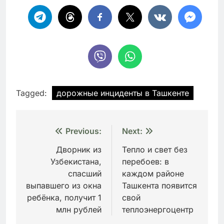
Tagged:
дорожные инциденты в Ташкенте
Навигация
Previous:
Next:
по
Дворник из
Тепло и свет без
Узбекистана,
перебоев: в
записям
спасший
каждом районе
выпавшего из окна
Ташкента появится
ребёнка, получит 1
свой
млн рублей
теплоэнергоцентр