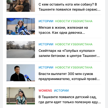
С кем оставить кота или собаку? В
Ташкенте появился первый сервис
зоонянь
ИСТОРИИ
НОВОСТИ УЗБЕКИСТАНА
Мягкая в жизни, железная на
трассе. Как одна девочка
переписывает автоспорт в
Узбекистане
ИСТОРИИ
НОВОСТИ УЗБЕКИСТАНА
Скейтпарк на «Голубых куполах»
залили бетоном: в центре Ташкента
исчезло ещё одно общественное
пространство
ИСТОРИИ
НОВОСТИ УЗБЕКИСТАНА
Власти выплатят 300 млн сумов
предпринимателю, который провёл
пять лет в тюрьме по незаконному
приговору
WOMENS
ИСТОРИИ
В Ташкенте появился детский сад,
где дети едят только полезную еду.
Его открыла мама, которая устала