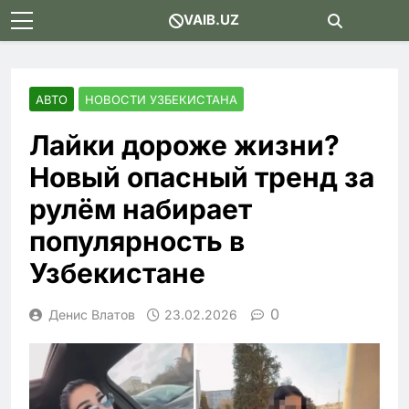
Skip
VAIB.UZ
to
content
АВТО
НОВОСТИ УЗБЕКИСТАНА
Лайки дороже жизни?
Новый опасный тренд за
рулём набирает
популярность в
Узбекистане
0
Денис Влатов
23.02.2026