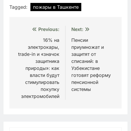
Tagged:
пожары в Ташкенте
Навигация
Previous:
Next:
по
16% на
Пенсии
электрокары,
приумножат и
записям
trade-in и «значок
защитят от
защитника
списаний: в
природы»: как
Узбекистане
власти будут
готовят реформу
стимулировать
пенсионной
покупку
системы
электромобилей