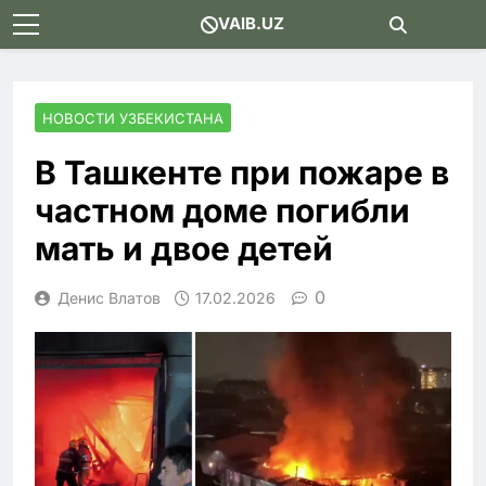
Skip
VAIB.UZ
to
content
НОВОСТИ УЗБЕКИСТАНА
В Ташкенте при пожаре в
частном доме погибли
мать и двое детей
0
Денис Влатов
17.02.2026