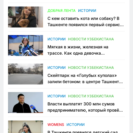
всеми сторонами конфликта
ДОБРАЯ ЛЕНТА
ИСТОРИИ
С кем оставить кота или собаку? В
Ташкенте появился первый сервис
зоонянь
ИСТОРИИ
НОВОСТИ УЗБЕКИСТАНА
Мягкая в жизни, железная на
трассе. Как одна девочка
переписывает автоспорт в
Узбекистане
ИСТОРИИ
НОВОСТИ УЗБЕКИСТАНА
Скейтпарк на «Голубых куполах»
залили бетоном: в центре Ташкента
исчезло ещё одно общественное
пространство
ИСТОРИИ
НОВОСТИ УЗБЕКИСТАНА
Власти выплатят 300 млн сумов
предпринимателю, который провёл
пять лет в тюрьме по незаконному
приговору
WOMENS
ИСТОРИИ
В Ташкенте появился детский сад,