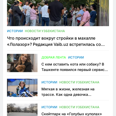
ИСТОРИИ
НОВОСТИ УЗБЕКИСТАНА
Что происходит вокруг стройки в махалле
«Лолазор»? Редакция Vaib.uz встретилась со
всеми сторонами конфликта
ДОБРАЯ ЛЕНТА
ИСТОРИИ
С кем оставить кота или собаку? В
Ташкенте появился первый сервис
зоонянь
ИСТОРИИ
НОВОСТИ УЗБЕКИСТАНА
Мягкая в жизни, железная на
трассе. Как одна девочка
переписывает автоспорт в
Узбекистане
ИСТОРИИ
НОВОСТИ УЗБЕКИСТАНА
Скейтпарк на «Голубых куполах»