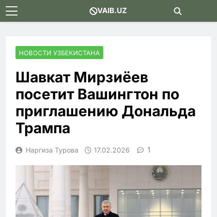
Skip
VAIB.UZ
to
content
НОВОСТИ УЗБЕКИСТАНА
Шавкат Мирзиёев
посетит Вашингтон по
приглашению Дональда
Трампа
1
Наргиза Турова
17.02.2026