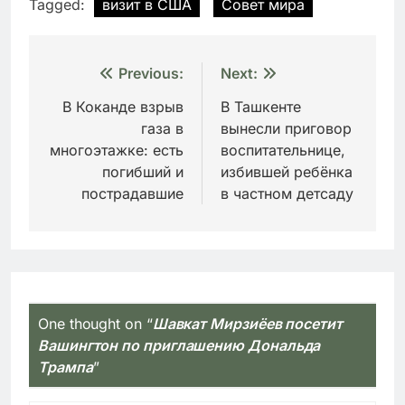
Tagged:
визит в США
Совет мира
Навигация
Previous:
Next:
по
В Коканде взрыв
В Ташкенте
газа в
вынесли приговор
записям
многоэтажке: есть
воспитательнице,
погибший и
избившей ребёнка
пострадавшие
в частном детсаду
One thought on “
Шавкат Мирзиёев посетит
Вашингтон по приглашению Дональда
Трампа
”