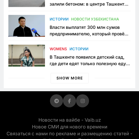
залили бетоном: в центре Ташкента
исчезло ещё одно общественное
пространство
ИСТОРИИ
НОВОСТИ УЗБЕКИСТАНА
Власти выплатят 300 млн сумов
предпринимателю, который провёл
пять лет в тюрьме по незаконному
приговору
WOMENS
ИСТОРИИ
В Ташкенте появился детский сад,
где дети едят только полезную еду.
Его открыла мама, которая устала
просить «кашу без сахара»
SHOW MORE
Новости на вайбе - Vaib.uz
Новое СМИ для нового времени
Связаться с нами по рекламе и размещению статей -